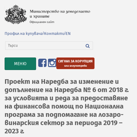
Профил на купувача
|
Контакти
|
EN
СИГНАЛ ЗА КОРУПЦИЯ
TOGGLE
МЕНЮ
или злоупотреби
NAVIGATION
Проект на Наредба за изменение и
допълнение на Наредба № 6 от 2018 г.
за условията и реда за предоставяне
на финансова помощ по Национална
програма за подпомагане на лозаро-
винарския сектор за периода 2019 –
2023 г.