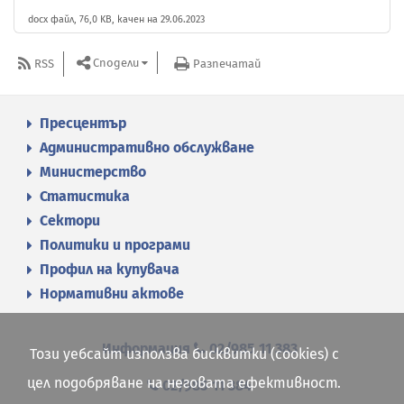
docx файл, 76,0 KB, качен на 29.06.2023
Сподели
RSS
Разпечатай
Пресцентър
Административно обслужване
Министерство
Статистика
Сектори
Политики и програми
Профил на купувача
Нормативни актове
Информация
02/985 11 383
Този уебсайт използва бисквитки (cookies) с
цел подобряване на неговата ефективност.
02/985 11 384