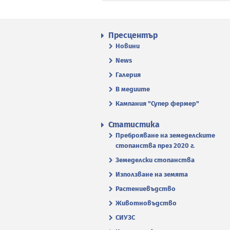
Пресцентър
Новини
News
Галерия
В медиите
Кампания "Супер фермер"
Статистика
Преброяване на земеделските
стопанства през 2020 г.
Земеделски стопанства
Използване на земята
Растениевъдство
Животновъдство
СИУЗС