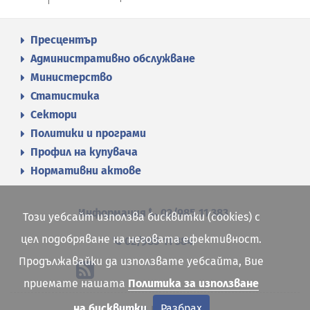
Пресцентър
Административно обслужване
Министерство
Статистика
Сектори
Политики и програми
Профил на купувача
Нормативни актове
Информация
02/985 11 383
Този уебсайт използва бисквитки (cookies) с
цел подобряване на неговата ефективност.
02/985 11 384
Продължавайки да използвате уебсайта, Вие
приемате нашата
Политика за използване
на бисквитки
Разбрах
Карта на сайта