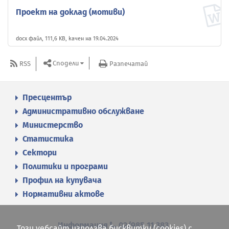
Проект на доклад (мотиви)
docx файл, 111,6 KB, качен на 19.04.2024
Сподели
RSS
Разпечатай
Пресцентър
Административно обслужване
Министерство
Статистика
Сектори
Политики и програми
Профил на купувача
Нормативни актове
Информация
02/985 11 383
Този уебсайт използва бисквитки (cookies) с