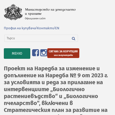
Профил на купувача
|
Контакти
|
EN
СИГНАЛ ЗА КОРУПЦИЯ
TOGGLE
МЕНЮ
или злоупотреби
NAVIGATION
Проект на Наредба за изменение и
допълнение на Наредба № 9 от 2023 г.
за условията и реда за прилагане на
интервенциите „Биологично
растениевъдство“ и „Биологично
пчеларство“, включени в
Стратегическия план за развитие на