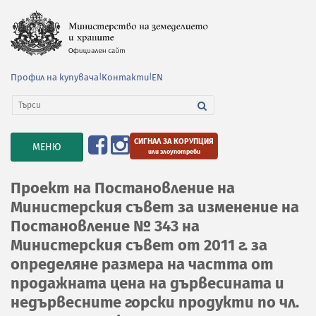
Профил на купувача
|
Контакти
|
EN
СИГНАЛ ЗА КОРУПЦИЯ
TOGGLE
МЕНЮ
или злоупотреби
NAVIGATION
Проект на Постановление на
Министерския съвет за изменение на
Постановление № 343 на
Министерския съвет от 2011 г. за
определяне размера на частта от
продажната цена на дървесината и
недървесните горски продукти по чл.