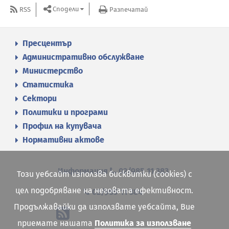
Сподели
RSS
Разпечатай
Пресцентър
Административно обслужване
Министерство
Статистика
Сектори
Политики и програми
Профил на купувача
Нормативни актове
Информация
02/985 11 383
Този уебсайт използва бисквитки (cookies) с
цел подобряване на неговата ефективност.
02/985 11 384
Продължавайки да използвате уебсайта, Вие
приемате нашата
Политика за използване