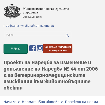
Профил на купувача
|
Контакти
|
EN
СИГНАЛ ЗА КОРУПЦИЯ
TOGGLE
МЕНЮ
или злоупотреби
NAVIGATION
Проект на Наредба за изменение и
допълнение на Наредба № 44 от 2006
г. за ветеринарномедицинските
изисквания към животновъдните
обекти
Начало
Нормативни актове
Проекти на нормативни актове