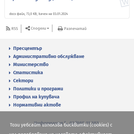
docx файл, 73,0 KB, качен на 03.01.2024
Сподели
RSS
Разпечатай
Пресцентър
Административно обслужване
Министерство
Статистика
Сектори
Политики и програми
Профил на купувача
Нормативни актове
Информация
02/985 11 383
Този уебсайт използва бисквитки (cookies) с