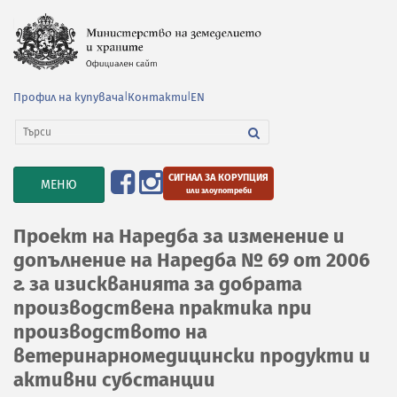
Профил на купувача
|
Контакти
|
EN
СИГНАЛ ЗА КОРУПЦИЯ
TOGGLE
МЕНЮ
или злоупотреби
NAVIGATION
Проект на Наредба за изменение и
допълнение на Наредба № 69 от 2006
г. за изискванията за добрата
производствена практика при
производството на
ветеринарномедицински продукти и
активни субстанции