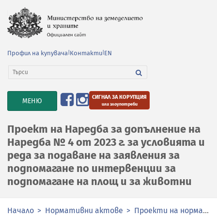
Профил на купувача
|
Контакти
|
EN
СИГНАЛ ЗА КОРУПЦИЯ
TOGGLE
МЕНЮ
или злоупотреби
NAVIGATION
Проект на Наредба за допълнение на
Наредба № 4 от 2023 г. за условията и
реда за подаване на заявления за
подпомагане по интервенции за
подпомагане на площ и за животни
Начало
Нормативни актове
Проекти на нормативни актове