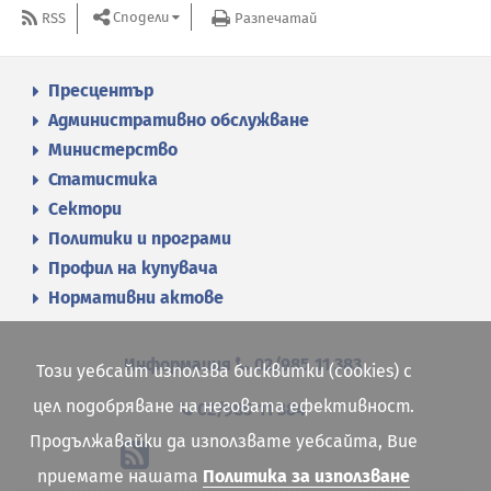
Сподели
RSS
Разпечатай
Пресцентър
Административно обслужване
Министерство
Статистика
Сектори
Политики и програми
Профил на купувача
Нормативни актове
Информация
02/985 11 383
Този уебсайт използва бисквитки (cookies) с
цел подобряване на неговата ефективност.
02/985 11 384
Продължавайки да използвате уебсайта, Вие
приемате нашата
Политика за използване