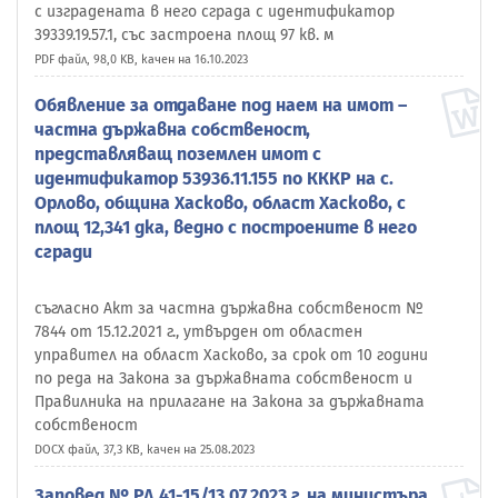
с изградената в него сграда с идентификатор
39339.19.57.1, със застроена площ 97 кв. м
PDF файл, 98,0 KB, качен на 16.10.2023
Обявление за отдаване под наем на имот –
частна държавна собственост,
представляващ поземлен имот с
идентификатор 53936.11.155 по КККР на с.
Орлово, община Хасково, област Хасково, с
площ 12,341 дка, ведно с построените в него
сгради
съгласно Акт за частна държавна собственост №
7844 от 15.12.2021 г., утвърден от областен
управител на област Хасково, за срок от 10 години
по реда на Закона за държавната собственост и
Правилника на прилагане на Закона за държавната
собственост
DOCX файл, 37,3 KB, качен на 25.08.2023
Заповед № РД 41-15/13.07.2023 г. на министъра