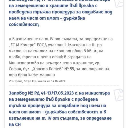
на земеделието и храните във връзка с
проведена тръжна процедура за отдаване под
наем на част от имот – държавна
собственост,
и в изпълнение на т. IV от същата, за определяне на
„ЕС М Комерс“ ЕООД участник класиран на II- ро
място за наемател на площ от общо 8 кв. м., на
първи, трети и пети етаж в сградата на
Министерство на земеделието и храните, гр.
София, бул. „Христо Ботев“ № 55, за монтиране на
три броя кафе-машини
PDF файл, 103,0 KB, качен на 14.07.2023
Заповед № РД 41-13/17.05.2023 г. на министъра
на земеделието във връзка с проведена
тръжна процедура за отдаване под наем на
част от имот – държавна собственост, и в
изпълнение на т. IV от същата, за определяне
на СН