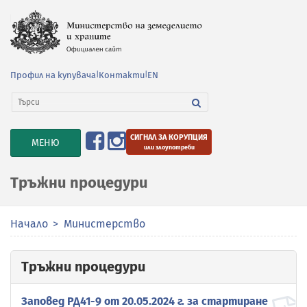
Профил на купувача
|
Контакти
|
EN
СИГНАЛ ЗА КОРУПЦИЯ
TOGGLE
МЕНЮ
или злоупотреби
NAVIGATION
Тръжни процедури
Начало
Министерство
Тръжни процедури
Заповед РД41-9 от 20.05.2024 г. за стартиране