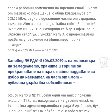
седем работни помещения на третия етаж и част
от таванско помещение, с обща квадратура от
265.55 кв.м., ведно с идеалните части от сградата,
съгласно Акт за частна държавна собственост №
07793 от 01.09.2011 г., находящи се в гр. София, район
„Красно село“, ул. „Тунджа“ № 12 А, с предоставени
права на управление на Министерство на
земеделието
DOCX файл, 17,9 KB, качен на 16.01.2023
Заповед № РД41-5/04.02.2019 г. на министъра
на земеделието, храните и горите за
прекратяване на търг с тайно наддаване за
избор на наемател на част от имот –
публична държавна собственост -
офиси № 10 и № 11, всеки един от тях с полезна
площ от 21 кв. м., находящи се на десети етаж на
14-етажна административна сграда в гр. София, бул.
„Цар Борис III“ № 136, обявен със Заповед № РД41-