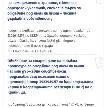
на земеделието и храните, с която е
определен участник, спечелил търга за
отдаване под наем на имот – частна
държавна собственост,
представляващ поземлен имот с идентификатор
53936.11.155 по КККР на с. Орлово, община Хасково,
област Хасково, с площ 12,341 дка, ведно с
построените в него сгради
PDF файл, 112,3 KB, качен на 22.11.2023
Обявление за стартиране на тръжна
процедура за отдаване под наем на имот –
частна държавна собственост,
представляващ поземлен имот с
идентификатор 39339.19.57 по кадастралната
карта и кадастралните регистри (КККР) на с.
Крайници,
м. „Асаница“, община Дупница, с площ 447 кв. м., ведно