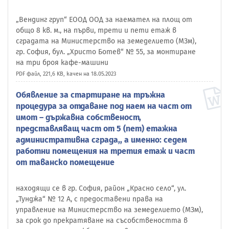
„Вендинг груп“ ЕООД ООД за наемател на площ от
общо 8 кв. м., на първи, трети и пети етаж в
сградата на Министерство на земеделието (МЗм),
гр. София, бул. „Христо Ботев“ № 55, за монтиране
на три броя кафе-машини
PDF файл, 221,6 KB, качен на 18.05.2023
Обявление за стартиране на тръжна
процедура за отдаване под наем на част от
имот – държавна собственост,
представляващ част от 5 (пет) етажна
административна сграда,, а именно: седем
работни помещения на третия етаж и част
от таванско помещение
находящи се в гр. София, район „Красно село“, ул.
„Тунджа“ № 12 А, с предоставени права на
управление на Министерство на земеделието (МЗм),
за срок до прекратяване на съсобствеността в