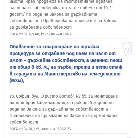
имота, чрез продажба на съответната идеална
част на съсобственика, но за не повече от 10 /
десет/ по реда на Закона за държавната
собственост и Правилника на прилагане на Закона
за държавната собственост.
DOCX файл, 17,9 KB, качен на 24.03.2023
Обявление за стартиране на тръжна
процедура за отдаване под наем на част от
имот – държавна собственост, а именно: площ
от общо 8 кв. м., на първи, трети и пети етаж
в сградата на Министерство на земеделието
(МЗм),
гр. София, бул. „Христо Ботев“ № 55, за монтиране
на три броя кафе-машини,за срок от 5 години по
реда на Закона за държавната собственост и
Правилника на прилагане на Закона за държавната
собственост
DOCX файл, 20,3 KB, качен на 17.03.2023