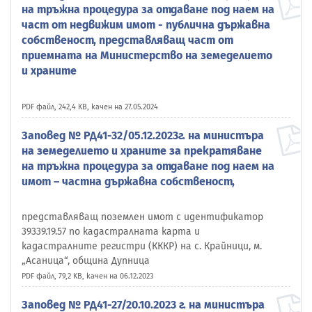
на тръжна процедура за отдаване под наем на
част от недвижим имот - публична държавна
собственост, представляващ част от
приемната на Министерство на земеделието
и храните
PDF файл, 242,4 KB, качен на 27.05.2024
Заповед № РД41-32/05.12.2023г. на министъра
на земеделието и храните за прекратяване
на тръжна процедура за отдаване под наем на
имот – частна държавна собственост,
представляващ поземлен имот с идентификатор
39339.19.57 по кадастралната карта и
кадастралните регистри (КККР) на с. Крайници, м.
„Асаница“, община Дупница
PDF файл, 79,2 KB, качен на 06.12.2023
Заповед № РД41-27/20.10.2023 г. на министъра