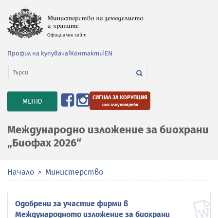
Профил на купувача
|
Контакти
|
EN
СИГНАЛ ЗА КОРУПЦИЯ
TOGGLE
МЕНЮ
или злоупотреби
NAVIGATION
Международно изложение за биохрани
„Биофах 2026“
Начало
Министерство
Одобрени за участие фирми в
Международното изложение за биохрани