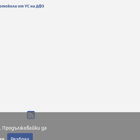
отоколи от УС на ДФЗ
. Продължавайки да
ки
Разбрах