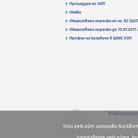
Процедури по ЗОП
Обяви
Обществени поръчки по чл. 82 (ЦО
Обществени поръчки до 15.07.2017 г
Профил на купувача в ЦАИС ЕОП
Информаци
Този уебсайт използва бисквит
© Всички права
използвате уебсайта, В