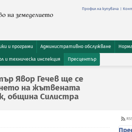
Профил на купувача
Кон
|
ки и програми
Административно обслужване
Норм
л и техническа инспекция
Пресцентър
ър Явор Гечев ще се
ането на жътвената
ук, община Силистра
RS
Пре