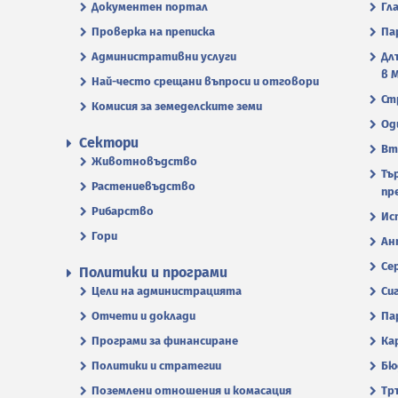
Документен портал
Гл
Проверка на преписка
Па
Административни услуги
Дл
в 
Най-често срещани въпроси и отговори
Ст
Комисия за земеделските земи
Од
Сектори
Вт
Животновъдство
Тъ
Растениевъдство
пр
Рибарство
Ис
Гори
Ан
Се
Политики и програми
Цели на администрацията
Си
Отчети и доклади
Па
Програми за финансиране
Ка
Политики и стратегии
Бю
Поземлени отношения и комасация
Тр