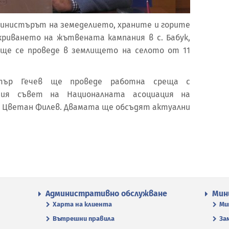
к-министърът на земеделието, храните и горите
криването на жътвената кампания в с. Бабук,
ще се проведе в землището на селото от 11
стър Гечев ще проведе работна среща с
ния съвет на Националната асоциация на
Цветан Филев. Двамата ще обсъдят актуални
Административно обслужване
Мин
Харта на клиента
Ми
Вътрешни правила
За