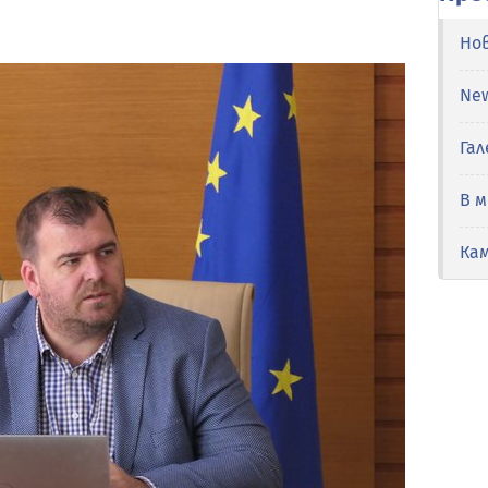
Но
Ne
Гал
В 
Ка