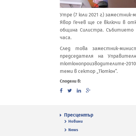
Утре (7 юли 2021 г.) заместни
Явор Гечев ще се включи в от
община Силистра. Събитието 
часа.
След това заместник-мини
председателя на Управител
тютюнопроизводителите-2010 
теми в сектор „Тютюн“.
Сподели в:
Пресцентър
Новини
News