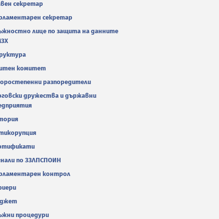
авен секретар
рламентарен секретар
ъжностно лице по защита на данните
МЗХ
руктура
итен комитет
оростепенни разпоредители
рговски дружества и държавни
едприятия
тория
тикорупция
ртификати
гнали по ЗЗЛПСПОИН
рламентарен контрол
риери
джет
ъжни процедури