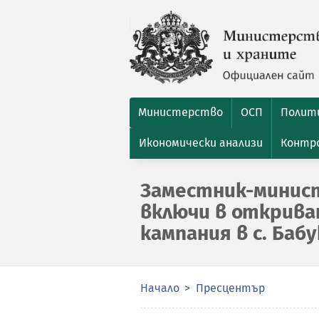
Министерство
ОСП
Полити
Икономически анализи
Контро
Заместник-минист
включи в открив
кампания в с. Баб
Начало
Пресцентър