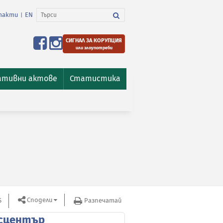
такти
EN
|
СИГНАЛ ЗА КОРУПЦИЯ
или злоупотреби
ативни актове
Статистика
Сподели
S
Разпечатай
сцентър