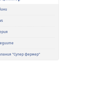
вини
ws
ерия
медиите
мпания "Супер фермер"