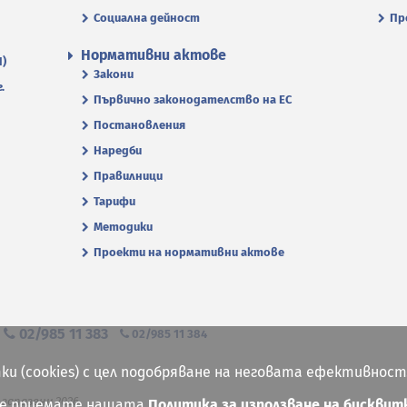
Социална дейност
Пр
Нормативни актове
П)
Закони
.
Първично законодателство на ЕС
Постановления
Наредби
Правилници
Тарифи
Методики
Проекти на нормативни актове
я
02/985 11 383
02/985 11 384
ки (cookies) с цел подобряване на неговата ефективност
 запазени 2026
ие приемате нашата
Политика за използване на бисквит