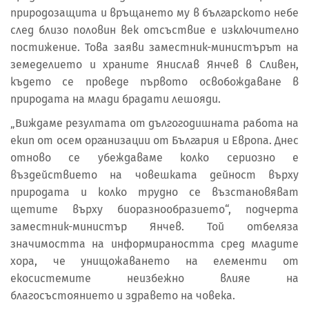
природозащита и връщането му в българското небе
след близо половин век отсъствие е изключително
постижение. Това заяви заместник-министърът на
земеделието и храните Янислав Янчев в Сливен,
където се проведе първото освобождаване в
природата на млади брадати лешояди.
„Виждаме резултата от дългогодишната работа на
екип от осем организации от България и Европа. Днес
отново се убеждаваме колко сериозно е
въздействието на човешката дейност върху
природата и колко трудно се възстановяват
щетите върху биоразнообразието“, подчерта
заместник-министър Янчев. Той отбеляза
значимостта на информираността сред младите
хора, че унищожаването на елементи от
екосистемите неизбежно влияе на
благосъстоянието и здравето на човека.