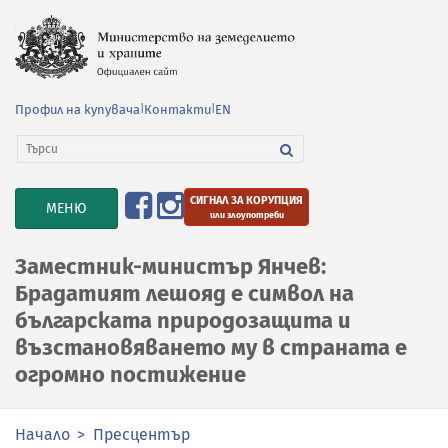
Профил на купувача
|
Контакти
|
EN
СИГНАЛ ЗА КОРУПЦИЯ
TOGGLE
МЕНЮ
или злоупотреби
NAVIGATION
Заместник-министър Янчев:
Брадатият лешояд е символ на
българската природозащита и
възстановяването му в страната е
огромно постижение
Начало
Пресцентър