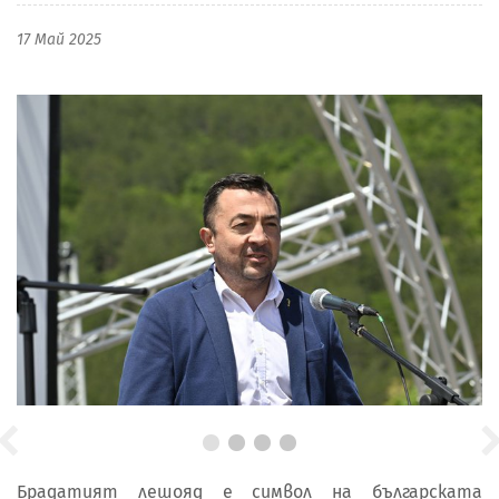
17 Май 2025
Брадатият лешояд е символ на българската