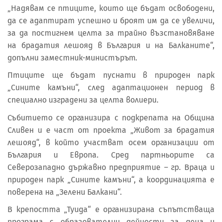
„Надявам се птиците, които ще бъдат освободени,
да се адаптират успешно и броят им да се увеличи,
за да постигнем целта за трайно възстановяване
на брадатия лешояд в България и на Балканите“,
допълни заместник-министърът.
Птиците ще бъдат пуснати в природен парк
„Сините камъни“, след адаптационен период в
специално изградени за целта волиери.
Събитието се организира с подкрепата на Община
Сливен и е част от проекта „Живот за брадатия
лешояд“, в който участват осем организации от
България и Европа. Сред партньорите са
Северозападно държавно предприятие – гр. Враца и
природен парк „Сините камъни“, а координацията е
поверена на „Зелени Балкани“.
В крепостта „Туида“ е организирана съпътстваща
програма с образователни дейности за деца и