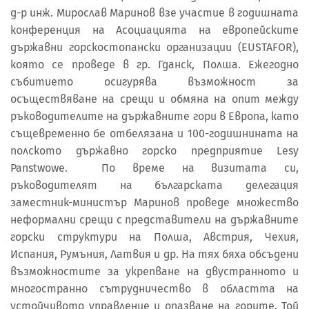
д-р инж. Мирослав Маринов взе участие в годишната
конференция на Асоциацията на европейските
държавни горскостопански организации (EUSTAFOR),
която се проведе в гр. Гданск, Полша. Ежегодно
събитието осигурява възможност за
осъществяване на срещи и обмяна на опит между
ръководителите на държавните гори в Европа, като
същевременно бе отбелязана и 100-годишнината на
полското държавно горско предприятие Lesy
Panstwowe. По време на визитата си,
ръководителят на българската делегация
заместник-министър Маринов проведе множество
неформални срещи с представители на държавните
горски структури на Полша, Австрия, Чехия,
Испания, Румъния, Латвия и др. На тях бяха обсъдени
възможностите за укрепване на двустранното и
многостранно сътрудничество в областта на
устойчивото управление и опазване на горите. Той