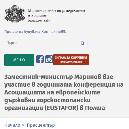
Профил на купувача
|
Контакти
|
EN
СИГНАЛ ЗА КОРУПЦИЯ
TOGGLE
МЕНЮ
или злоупотреби
NAVIGATION
Заместник-министър Маринов взе
участие в годишната конференция на
Асоциацията на европейските
държавни горскостопански
организации (EUSTAFOR) в Полша
Начало
Пресцентър