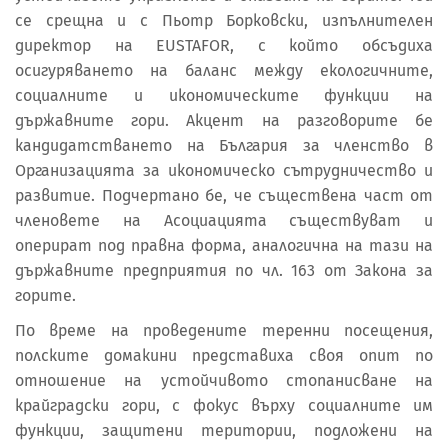
се срещна и с Пьотр Борковски, изпълнителен
директор на EUSTAFOR, с който обсъдиха
осигуряването на баланс между екологичните,
социалните и икономическите функции на
държавните гори. Акцент на разговорите бе
кандидатстването на България за членство в
Организацията за икономическо сътрудничество и
развитие. Подчертано бе, че съществена част от
членовете на Асоциацията съществуват и
оперират под правна форма, аналогична на тази на
държавните предприятия по чл. 163 от Закона за
горите.
По време на проведените теренни посещения,
полските домакини представиха своя опит по
отношение на устойчивото стопанисване на
крайградски гори, с фокус върху социалните им
функции, защитени територии, подложени на