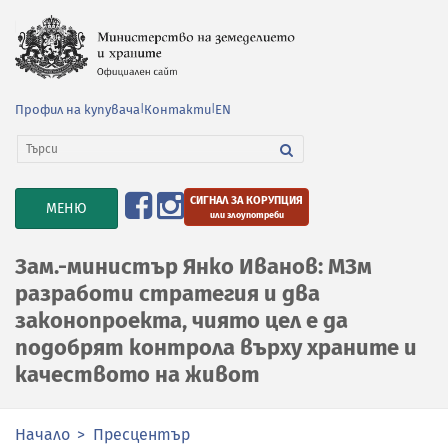
Профил на купувача
|
Контакти
|
EN
СИГНАЛ ЗА КОРУПЦИЯ
TOGGLE
МЕНЮ
или злоупотреби
NAVIGATION
Зам.-министър Янко Иванов: МЗм
разработи стратегия и два
законопроекта, чиято цел е да
подобрят контрола върху храните и
качеството на живот
Начало
Пресцентър