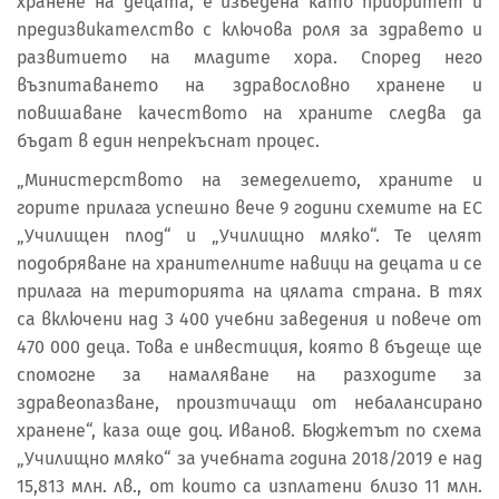
хранене на децата, е изведена като приоритет и
предизвикателство с ключова роля за здравето и
развитието на младите хора. Според него
възпитаването на здравословно хранене и
повишаване качеството на храните следва да
бъдат в един непрекъснат процес.
„Министерството на земеделието, храните и
горите прилага успешно вече 9 години схемите на ЕС
„Училищен плод“ и „Училищно мляко“. Те целят
подобряване на хранителните навици на децата и се
прилага на територията на цялата страна. В тях
са включени над 3 400 учебни заведения и повече от
470 000 деца. Това е инвестиция, която в бъдеще ще
спомогне за намаляване на разходите за
здравеопазване, произтичащи от небалансирано
хранене“, каза още доц. Иванов. Бюджетът по схема
„Училищно мляко“ за учебната година 2018/2019 е над
15,813 млн. лв., от които са изплатени близо 11 млн.