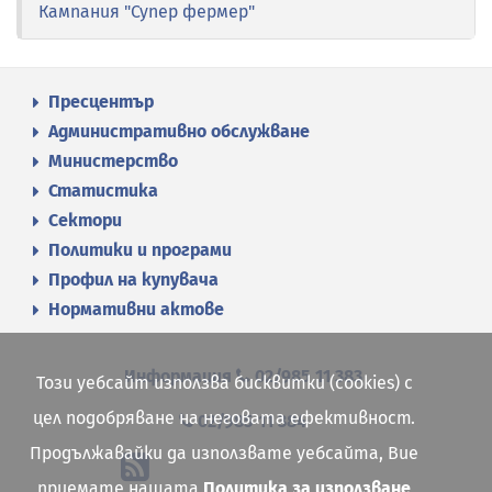
Кампания "Супер фермер"
Пресцентър
Административно обслужване
Министерство
Статистика
Сектори
Политики и програми
Профил на купувача
Нормативни актове
Информация
02/985 11 383
Този уебсайт използва бисквитки (cookies) с
цел подобряване на неговата ефективност.
02/985 11 384
Продължавайки да използвате уебсайта, Вие
приемате нашата
Политика за използване