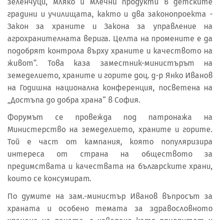
зеленчуци, мляко и млечни продукти в детските
градини и училищата, както и два законопроекта -
Закон за храните и Закона за управление на
агрохранителната верига. Целта на промените е да
подобрят контрола върху храните и качеството на
живот“. Това каза заместник-министърът на
земеделието, храните и горите доц. д-р Янко Иванов
на Годишна национална конференция, посветена на
„Достъпа до добра храна“ в София.
Форумът се провежда под патронажа на
Министерство на земеделието, храните и горите.
Той е част от кампания, която популяризира
интереса от страна на обществото за
предимствата и качествата на българските храни,
които се консумират.
По думите на зам.-министър Иванов въпросът за
храната и особено темата за здравословното