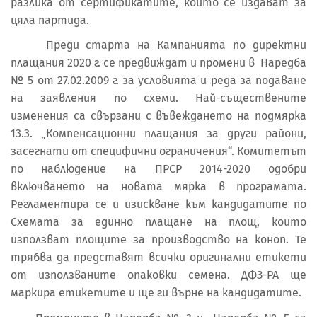
разлика от сертификатите, които се издават за
цяла партида.
Преди старта на Кампанията по директни
плащания 2020 г. се предвиждат и промени в Наредба
№ 5 от 27.02.2009 г. за условията и реда за подаване
на заявления по схеми. Най-съществените
изменения са свързани с въвеждането на подмярка
13.3. „Компенсационни плащания за други райони,
засегнати от специфични ограничения“. Комитетът
по наблюдение на ПРСР 2014-2020 одобри
включването на новата мярка в програмата.
Регламентира се и изискване към кандидатите по
Схемата за единно плащане на площ, които
използват площите за производство на коноп. Те
трябва да представят всички оригинални етикети
от използваните опаковки семена. ДФЗ-РА ще
маркира етикетите и ще ги върне на кандидатите.