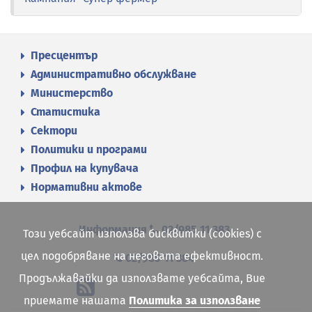
Пресцентър
Административно обслужване
Министерство
Статистика
Сектори
Политики и програми
Профил на купувача
Нормативни актове
Информация
02/985 11 383
Този уебсайт използва бисквитки (cookies) с
цел подобряване на неговата ефективност.
02/985 11 384
Продължавайки да използвате уебсайта, Вие
приемате нашата
Политика за използване