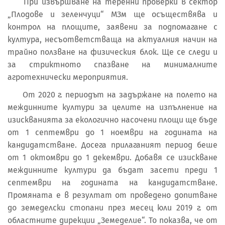
При извършване на теренни проверки в сектор
„Плодове и зеленчуци“ МЗм ще осъществява и
контрол на площите, заявени за подпомагане с
култура, несъответстваща на актуалния начин на
трайно ползване на физическия блок. Ще се следи и
за стриктното спазване на минималните
агротехнически мероприятия.
От 2020 г. периодът на задържане на полето на
междинните култури за целите на изпълнение на
изискванията за екологично насочени площи ще бъде
от 1 септември до 1 ноември на годината на
кандидатстване. Досега прилаганият период беше
от 1 октомври до 1 декември. Добавя се изискване
междинните култури да бъдат засети преди 1
септември на годината на кандидатстване.
Промяната е в резултат от проведено допитване
до земеделски стопани през месец юли 2019 г. от
областните дирекции „Земеделие“. То показва, че от