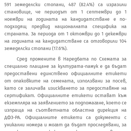
591 земеделски стопани, 487 (82.4%) са изразили
становище, че периодът от 1 септември до 1
ноември на годината на кандидатстване е по-
подходящ предвид националната специфика на
страната. За периода от 1 октомври до 1 декември
на годината на кандидатстване са отговорили 104
земеделски стопани (17.6%).
Сред промените в Наредбата по Схемата за
специално плащане за културата-памук е да бъдат
предоставени единствено официалните етикети
от опаковките на семената, използвани за посев,
като се заличава изискването за предоставяне на
сертификат. Официалните етикети остават към
екземпляра на заявлението за подпомагане, което се
изпраща на съответната областна дирекция на
ДФЗ-РА. Официалните етикети са документи с
уникални номера и могат да бъдат проследявани, за