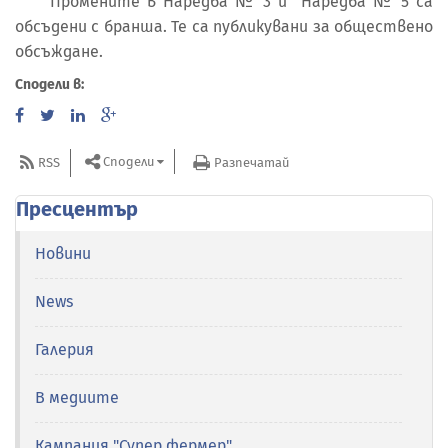
Промените в Наредба № 3 и Наредба № 5 са
обсъдени с бранша. Те са публикувани за обществено
обсъждане.
Сподели в:
Сподели
RSS
Разпечатай
Пресцентър
Новини
News
Галерия
В медиите
Кампания "Супер фермер"