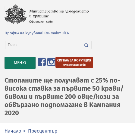
Профил на купувача
|
Контакти
|
EN
СИГНАЛ ЗА КОРУПЦИЯ
TOGGLE
МЕНЮ
или злоупотреби
NAVIGATION
Стопаните ще получават с 25% по-
висока ставка за първите 50 крави/
биволи и първите 200 овце/кози за
обвързано подпомагане в Кампания
2020
Начало
Пресцентър