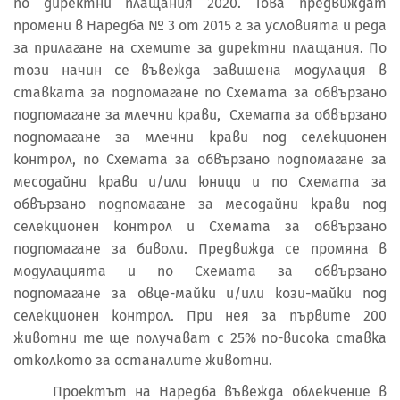
по директни плащания 2020. Това предвиждат
промени в Наредба № 3 от 2015 г. за условията и реда
за прилагане на схемите за директни плащания. По
този начин се въвежда завишена модулация в
ставката за подпомагане по Схемата за обвързано
подпомагане за млечни крави, Схемата за обвързано
подпомагане за млечни крави под селекционен
контрол, по Схемата за обвързано подпомагане за
месодайни крави и/или юници и по Схемата за
обвързано подпомагане за месодайни крави под
селекционен контрол и Схемата за обвързано
подпомагане за биволи. Предвижда се промяна в
модулацията и по Схемата за обвързано
подпомагане за овце-майки и/или кози-майки под
селекционен контрол. При нея за първите 200
животни те ще получават с 25% по-висока ставка
отколкото за останалите животни.
Проектът на Наредба въвежда облекчение в