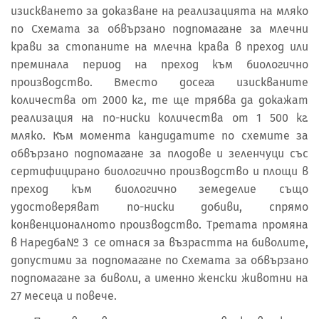
изискването за доказване на реализацията на мляко
по Схемата за обвързано подпомагане за млечни
крави за стопаните на млечна крава в преход или
преминала период на преход към биологично
производство. Вместо досега изискваните
количества от 2000 кг., те ще трябва да докажат
реализация на по-ниски количества от 1 500 кг.
мляко. Към момента кандидатите по схемите за
обвързано подпомагане за плодове и зеленчуци със
сертифицирано биологично производство и площи в
преход към биологично земеделие също
удостоверяват по-ниски добиви, спрямо
конвенционалното производство. Третата промяна
в Наредба№ 3 се отнася за възрастта на биволите,
допустими за подпомагане по Схемата за обвързано
подпомагане за биволи, а именно женски животни на
27 месеца и повече.