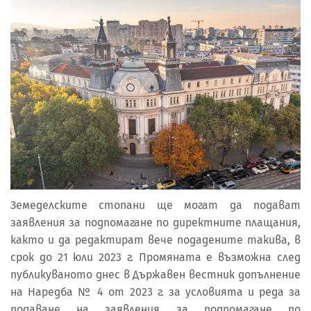
Земеделските стопани ще могат да подават
заявления за подпомагане по директните плащания,
както и да редактират вече подадените такива, в
срок до 21 юли 2023 г. Промяната е възможна след
публикуваното днес в Държавен вестник допълнение
на Наредба № 4 от 2023 г. за условията и реда за
подаване на заявления за подпомагане по