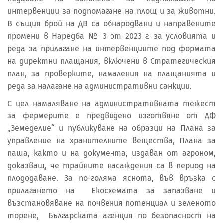
интервенции за подпомагане на площ и за животни.
В същия брой на ДВ са обнародвани и направените
промени в Наредба № 3 от 2023 г. за условията и
реда за прилагане на интервенциите под формата
на директни плащания, включени в Стратегическия
план, за проверките, намаления на плащанията и
реда за налагане на административни санкции.
С цел намаляване на административната тежест
за фермерите е предвидено изготвяне от ДФ
„Земеделие“ и публикуване на образци на Плана за
управление на хранителните вещества, Плана за
паша, както и на документа, издаван от агроном,
доказващ, че трайните насаждения са в период на
плододаване. За по-голяма яснота, във връзка с
прилагането на Екосхемата за запазване и
възстановяване на почвения потенциал и зеленото
торене, Българската агенция по безопасност на