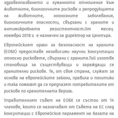
здравеопазването и хуманното отношение към
животните, биологичните рискове и репродукцията
на животните, зоонозните заболявания,
биологичните опасности, свързани с храните и
антимикробната резистентност.От месец
ноември 2018 г. е назначен за директор на Центъра.
Европейският орган за безопасност на храните
(ЕОБХ) предоставя независими научни консултации
относно рисковете, свързани с храните.Той изготвя
становища за съществуващи и зараждащи се
хранителни рискове. Те, от своя страна, служат за
основа на европейските закони, правила и политики
и така помагат да се предпазят потребителите от
рискове по хранителната верига.
Управителният съвет на ЕОБХ се състои от 14
членове, които се назначават от Съвета на ЕС след
консултации с Европейския парламент на базата на