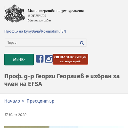
Профил на купувача
|
Контакти
|
EN
СИГНАЛ ЗА КОРУПЦИЯ
TOGGLE
МЕНЮ
или злоупотреби
NAVIGATION
Проф. д-р Георги Георгиев е избран за
член на EFSA
Начало
Пресцентър
17 Юни 2020