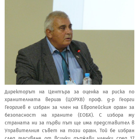
Директорът на Центъра за оценка на риска по
хранителната верига (ЦОРХВ) проф. д-р Георги
Георгиев е избран за член на Европейския орган за
безопасност на храните (ЕОБХ). С избора му
страната ни за първи път ще има представител в
Управителния съвет на този орган. Той бе избран
след гласуване от всички държави членки сред 17