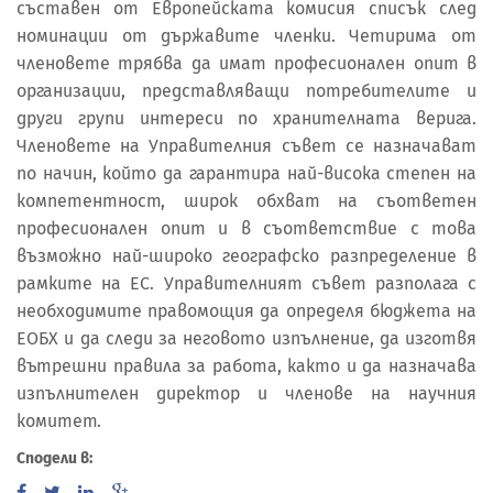
съставен от Европейската комисия списък след
номинации от държавите членки. Четирима от
членовете трябва да имат професионален опит в
организации, представляващи потребителите и
други групи интереси по хранителната верига.
Членовете на Управителния съвет се назначават
по начин, който да гарантира най-висока степен на
компетентност, широк обхват на съответен
професионален опит и в съответствие с това
възможно най-широко географско разпределение в
рамките на ЕС. Управителният съвет разполага с
необходимите правомощия да определя бюджета на
ЕОБХ и да следи за неговото изпълнение, да изготвя
вътрешни правила за работа, както и да назначава
изпълнителен директор и членове на научния
комитет.
Сподели в: