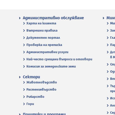
Административно обслужване
Мин
Харта на клиента
Ми
Вътрешни правила
За
Документен портал
Гл
Проверка на преписка
Па
Административни услуги
Дл
в 
Най-често срещани въпроси и отговори
Ст
Комисия за земеделските земи
Од
Сектори
Вт
Животновъдство
Тъ
Растениевъдство
пр
Рибарство
Ис
Гори
Ан
Се
Политики и програми