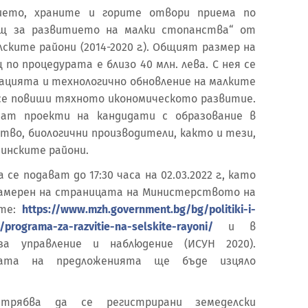
ието, храните и горите отвори приема по
ощ за развитието на малки стопанства“ от
ските райони (2014-2020 г.). Общият размер на
по процедурата е близо 40 млн. лева. С нея се
зацията и технологично обновление на малките
се повиши тяхното икономическото развитие.
ат проекти на кандидати с образование в
тво, биологични производители, както и тези,
инските райони.
е подават до 17:30 часа на 02.03.2022 г., като
намерен на страницата на Министерството на
ите:
https://www.mzh.government.bg/bg/politiki-i-
/programa-za-razvitie-na-selskite-rayoni/
и в
а управление и наблюдение (ИСУН 2020).
ката на предложенията ще бъде изцяло
трябва да се регистрирани земеделски