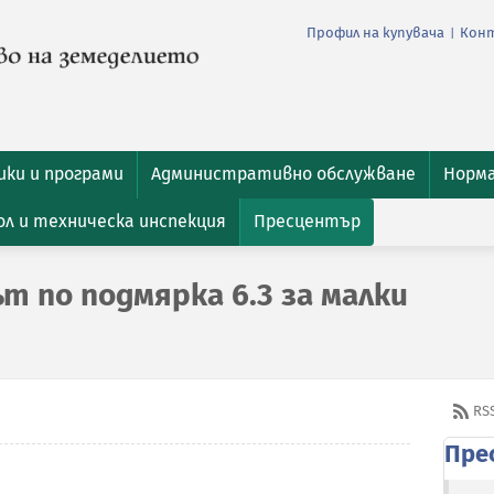
Профил на купувача
Кон
|
ки и програми
Административно обслужване
Норм
л и техническа инспекция
Пресцентър
т по подмярка 6.3 за малки
RS
Пре