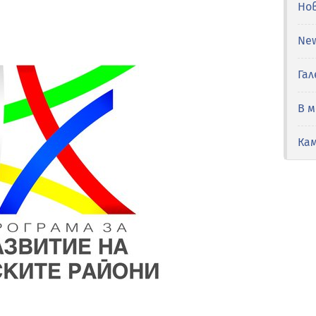
Но
Ne
Гал
В 
Ка