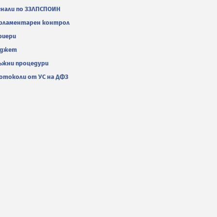
гнали по ЗЗЛПСПОИН
рламентарен контрол
риери
джет
ъжни процедури
отоколи от УС на ДФЗ