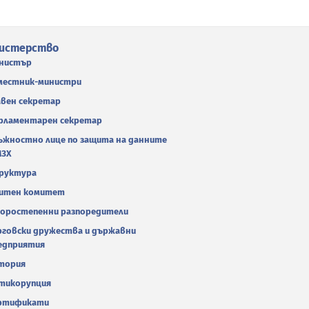
истерство
нистър
местник-министри
авен секретар
рламентарен секретар
ъжностно лице по защита на данните
МЗХ
руктура
итен комитет
оростепенни разпоредители
рговски дружества и държавни
едприятия
тория
тикорупция
ртификати