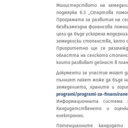
Министерството на земедел
подмярка 6.3 „Стартова пом
Програмата за развитие на сел
безвъзмездна финансова помощ 
цели да бъде ускорена модерни
земеделски стопанства, като 
Приоритетно ще се разглежд
областта на селското стопанс
които развиват дейност в план
Документи за участие могат да с
пълният пакет може да бъде 
земеделието, храните и гор
programi/programi-za-finansirane
Информационната система з
Кандидатстването и оцен
електронно.
Потенциалните кандидати 