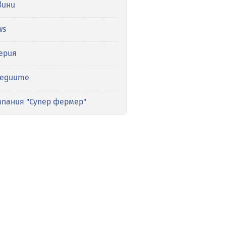
вини
ws
ерия
медиите
мпания "Супер фермер"