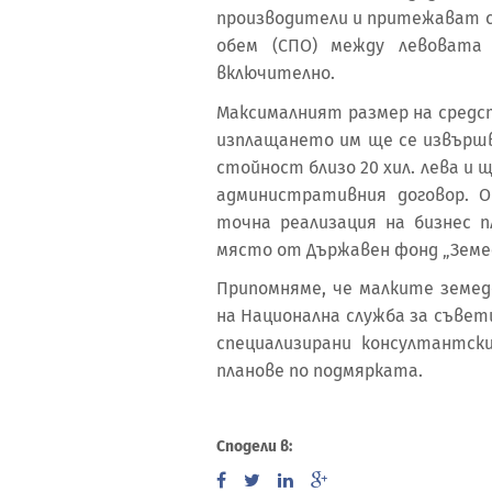
производители и притежават 
обем (СПО) между левовата 
включително.
Максималният размер на средст
изплащането им ще се извършв
стойност близо 20 хил. лева и щ
административния договор. 
точна реализация на бизнес п
място от Държавен фонд „Земе
Припомняме, че малките земед
на Национална служба за съве
специализирани консултантски
планове по подмярката.
Сподели в: