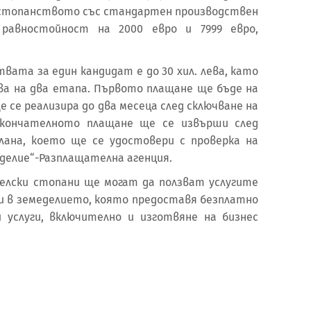
стопанството със стандартен производствен
равностойност на 2000 евро и 7999 евро,
вата за един кандидат е до 30 хил. лева, като
а на два етапа. Първото плащане ще бъде на
е се реализира до два месеца след сключване на
Окончателното плащане ще се извърши след
лана, което ще се удостовери с проверка на
делие“-Разплащателна агенция.
елски стопани ще могат да ползват услугите
ти в земеделието, която предоставя безплатно
 услуги, включително и изготвяне на бизнес