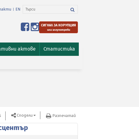
такти
EN
|
СИГНАЛ ЗА КОРУПЦИЯ
или злоупотреби
ативни актове
Статистика
Сподели
S
Разпечатай
сцентър