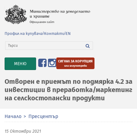
Профил на купувача
|
Контакти
|
EN
СИГНАЛ ЗА КОРУПЦИЯ
TOGGLE
МЕНЮ
или злоупотреби
NAVIGATION
Отворен е приемът по подмярка 4.2 за
инвестиции в преработка/маркетинг
на селскостопански продукти
Начало
Пресцентър
15 Октомври 2021