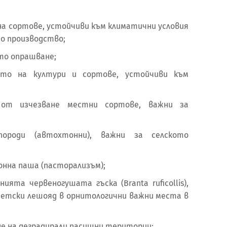
а сортове, устойчиви към климатични условия
но производство;
то опрашване;
ето на култури и сортове, устойчиви към
 от изчезване местни сортове, важни за
ороди (автохтонни), важни за селското
онна паша (пасторализъм);
ята червеногушата гъска (Branta ruficollis),
ипетски лешояд в орнитологични важни места в
е на деградирали пасищни територии;