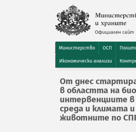
Министерство
ОСП
Полити
Икономически анализи
Контро
От днес стартир
в областта на би
интервенциите в 
среда и климата 
животните по СПРЗ