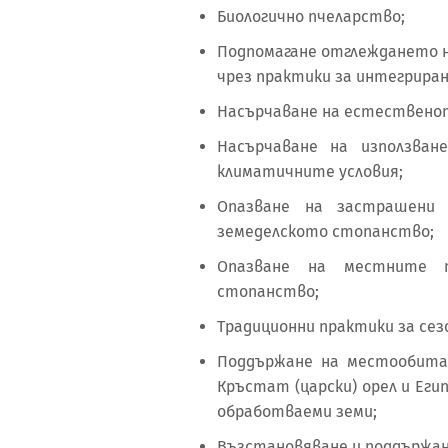
Биологично пчеларство;
Подпомагане отглеждането н
чрез практики за интегрира
Насърчаване на естествено
Насърчаване на използван
климатичните условия;
Опазване на застрашени
земеделското стопанство;
Опазване на местните п
стопанство;
Традиционни практики за сез
Поддържане на местообитани
Кръстат (царски) орел и Ег
обработваеми земи;
Възстановяване и поддържан