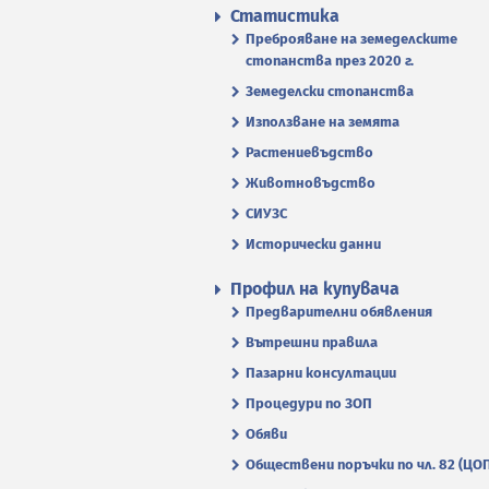
Статистика
Преброяване на земеделските
стопанства през 2020 г.
Земеделски стопанства
Използване на земята
Растениевъдство
Животновъдство
СИУЗС
Исторически данни
Профил на купувача
Предварителни обявления
Вътрешни правила
Пазарни консултации
Процедури по ЗОП
Обяви
Обществени поръчки по чл. 82 (ЦО