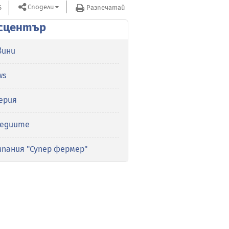
Сподели
S
Разпечатай
сцентър
вини
ws
ерия
медиите
мпания "Супер фермер"