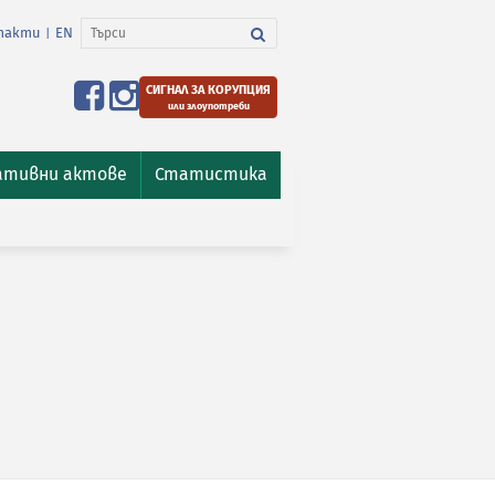
такти
EN
|
СИГНАЛ ЗА КОРУПЦИЯ
или злоупотреби
ативни актове
Статистика