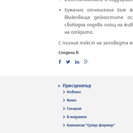
Хуманно отношение към ж
включваща дейностите оси
свободна подова площ на жи
на открито.
С пълния текст на заповедта м
Сподели в:
Пресцентър
Новини
News
Галерия
В медиите
Кампания "Супер фермер"