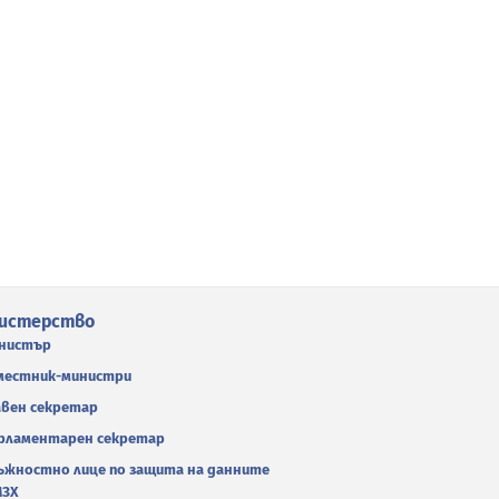
истерство
нистър
местник-министри
авен секретар
рламентарен секретар
ъжностно лице по защита на данните
МЗХ