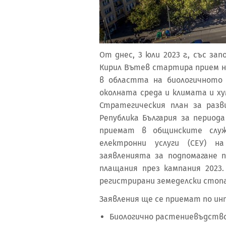
От днес, 3 юли 2023 г., със з
Кирил Вътев стартира прием н
в областта на биологичното
околната среда и климата и х
Стратегическия план за раз
Република България за периода
приемат в общинските слу
електронни услуги (СЕУ) н
заявленията за подпомагане
плащания през кампания 2023
регистрирани земеделски стоп
Заявления ще се приемат по и
Биологично растениевъдство