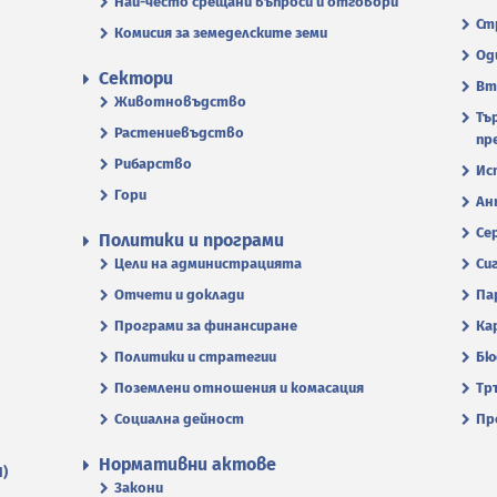
Най-често срещани въпроси и отговори
Ст
Комисия за земеделските земи
Од
Сектори
Вт
Животновъдство
Тъ
Растениевъдство
пр
Рибарство
Ис
Гори
Ан
Се
Политики и програми
Цели на администрацията
Си
Отчети и доклади
Па
Програми за финансиране
Ка
Политики и стратегии
Бю
Поземлени отношения и комасация
Тр
Социална дейност
Пр
Нормативни актове
П)
Закони