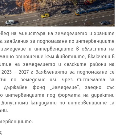
аповед на министъра на земеделието и храните
а заявления за подпомагане по интервенциите
 земеделие и интервенциите в областта на
уманно отношение към животните, включени в
витие на земеделието и селските райони на
 2023 – 2027 г. Заявленията за подпомагане се
жби по земеделие или чрез Системата за
а Държавен фонд „Земеделие“, заедно със
 по интервенциите под формата на директни
. Допустими кандидати по интервенциите са
ани.
нтервенциите:
;