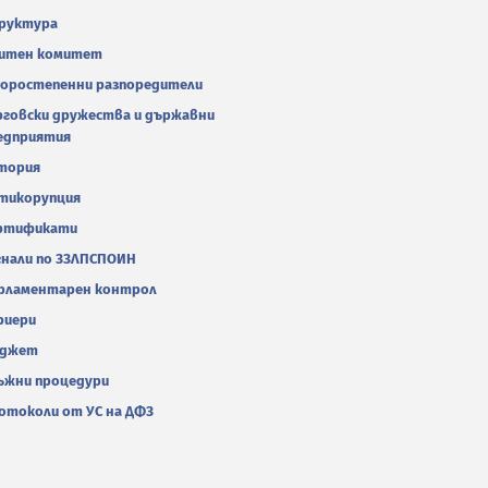
руктура
итен комитет
оростепенни разпоредители
рговски дружества и държавни
едприятия
тория
тикорупция
ртификати
гнали по ЗЗЛПСПОИН
рламентарен контрол
риери
джет
ъжни процедури
отоколи от УС на ДФЗ