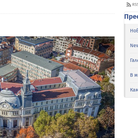
RS
Пре
Но
Ne
Гал
В 
Ка