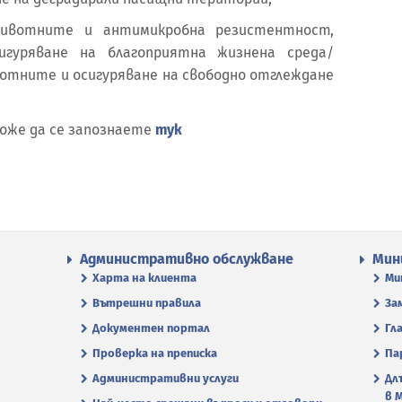
ивотните и антимикробна резистентност,
гуряване на благоприятна жизнена среда/
вотните и осигуряване на свободно отглеждане
оже да се запознаете
тук
Административно обслужване
Мин
Харта на клиента
Ми
Вътрешни правила
За
Документен портал
Гл
Проверка на преписка
Па
Административни услуги
Дл
в 