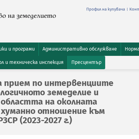
Профил на купувача
Кон
|
ки и програми
Административно обслужване
Норм
л и техническа инспекция
Пресцентър
а прием по интервенциите
ологичното земеделие и
областта на околната
и хуманно отношение към
СР (2023-2027 г.)