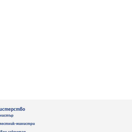
истерство
нистър
местник-министри
авен секретар