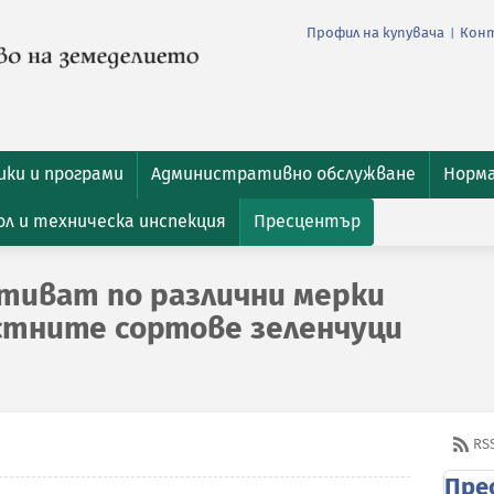
Профил на купувача
Кон
|
ки и програми
Административно обслужване
Норм
л и техническа инспекция
Пресцентър
отиват по различни мерки
естните сортове зеленчуци
RS
Пре