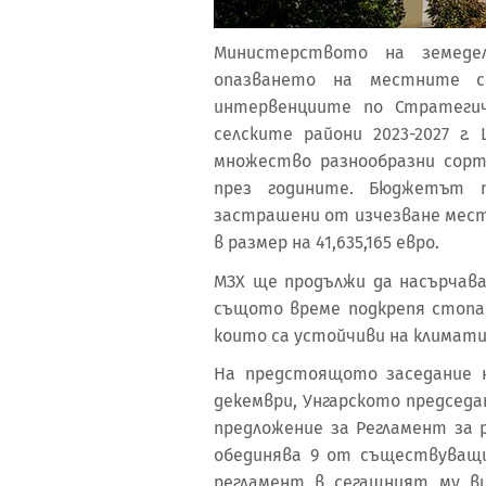
Министерството на земеде
опазването на местните с
интервенциите по Стратегич
селските райони 2023-2027 г
множество разнообразни сорт
през годините. Бюджетът 
застрашени от изчезване мест
в размер на 41,635,165 евро.
МЗХ ще продължи да насърчав
същото време подкрепя стопа
които са устойчиви на климат
На предстоящото заседание н
декември, Унгарското председ
предложение за Регламент за
обединява 9 от съществуващ
регламент в сегашният му в