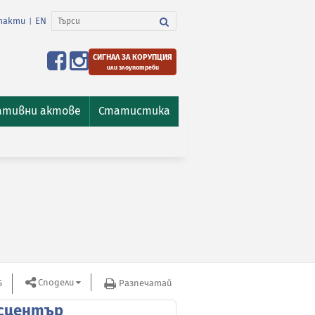
такти
EN
|
СИГНАЛ ЗА КОРУПЦИЯ
или злоупотреби
ативни актове
Статистика
Сподели
S
Разпечатай
сцентър