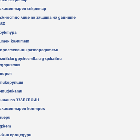
рламентарен секретар
ъжностно лице по защита на данните
МЗХ
руктура
итен комитет
оростепенни разпоредители
рговски дружества и държавни
едприятия
тория
тикорупция
ртификати
гнали по ЗЗЛПСПОИН
рламентарен контрол
риери
джет
ъжни процедури