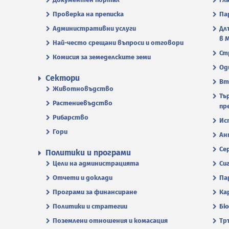
Проверка на преписка
Па
Административни услуги
Дл
в 
Най-често срещани въпроси и отговори
Ст
Комисия за земеделските земи
Од
Сектори
Вт
Животновъдство
Тъ
Растениевъдство
пр
Рибарство
Ис
Гори
Ан
Се
Политики и програми
Цели на администрацията
Си
Отчети и доклади
Па
Програми за финансиране
Ка
Политики и стратегии
Бю
Поземлени отношения и комасация
Тр