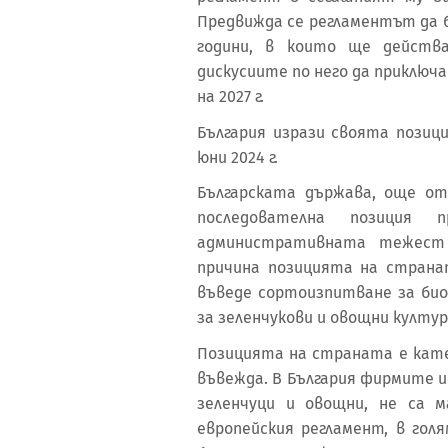
Предвижда се регламентът да 
години, в които ще действ
дискусиите по него да приключ
на 2027 г.
България изрази своята позиц
юни 2024 г.
Българската държава, още от
последователна позиция 
административната тежест
причина позицията на страна
въведе сортоизпитване за био
за зеленчукови и овощни култу
Позицията на страната е кате
въвежда. В България фирмите и
зеленчуци и овощни, не са 
европейския регламент, в го