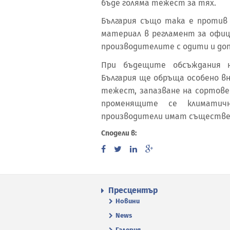
бъде голяма тежест за тях.
България също така е против
материал в регламент за офи
производителите с одити и до
При бъдещите обсъждания н
България ще обръща особено в
тежест, запазване на сортове
променящите се климатич
производители имат съществен
Сподели в:
Пресцентър
Новини
News
Галерия