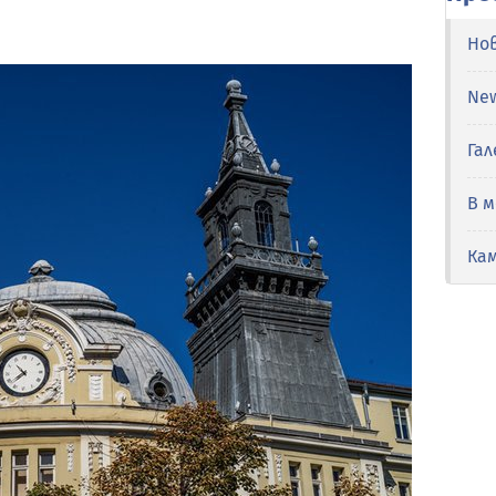
Но
Ne
Гал
В 
Ка