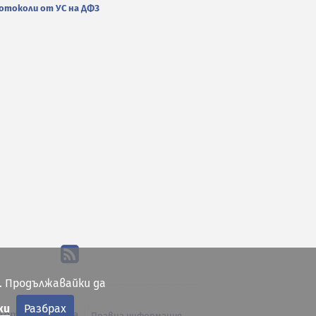
отоколи от УС на ДФЗ
. Продължавайки да
ки
Разбрах
арта на сайта
Правна информация