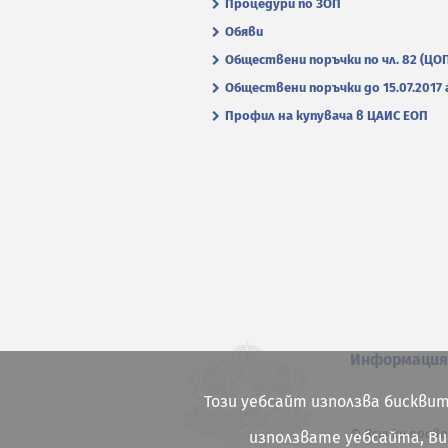
Процедури по ЗОП
Обяви
Обществени поръчки по чл. 82 (ЦО
Обществени поръчки до 15.07.2017 г
Профил на купувача в ЦАИС ЕОП
Информаци
Този уебсайт използва бисквит
© Всички права
използвате уебсайта, В