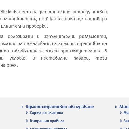
 включването на растителния репродуктивен
циалния контрол, тъй като това ще натовари
пълнителни проверки.
а делегирани и изпълнителни регламенти,
нимание за намаляване на административната
те и облекчения за микро производителите. В
ни условия и нестабилни пазари, тези
а роля.
Административно обслужване
Мин
Харта на клиента
Ми
Вътрешни правила
За
Документен портал
Гл