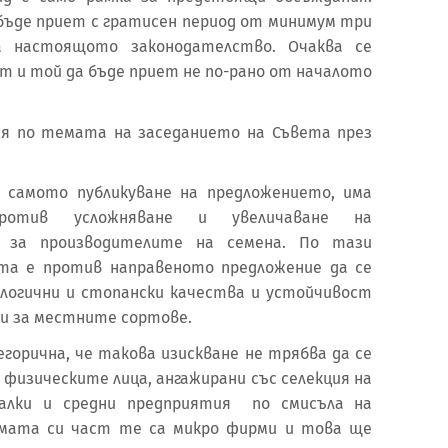
бъде приет с гратисен период от минимум три
а настоящото законодателство. Очаква се
ат и той да бъде приет не по-рано от началото
ия по темата на заседанието на Съвета през
 самото публикуване на предложението, има
против усложняване и увеличаване на
 за производителите на семена. По тази
та е против направеното предложение да се
логични и стопански качества и устойчивост
ри за местните сортове.
горична, че такова изискване не трябва да се
 физическите лица, ангажирани със селекция на
малки и средни предприятия по смисъла на
лямата си част те са микро фирми и това ще