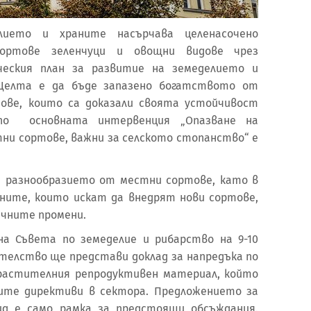
лието и храните насърчава целенасочено
ортове зеленчуци и овощни видове чрез
еския план за развитие на земеделието и
. Целта е да бъде запазено богатството от
ове, които са доказали своята устойчивост
по основната интервенция „Опазване на
ни сортове, важни за селското стопанство“ е
а разнообразието от местни сортове, като в
ните, които искат да внедрят нови сортове,
ичните промени.
а Съвета по земеделие и рибарство на 9-10
ателство ще представи доклад за напредъка по
 растителния репродуктивен материал, който
ите директиви в сектора. Предложението за
ид е само рамка за предстоящи обсъждания.