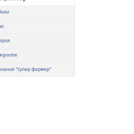
вини
ws
ерия
медиите
мпания "Супер фермер"