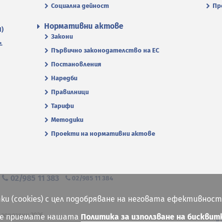
Социална дейност
Пр
Нормативни актове
П)
Закони
.
Първично законодателство на ЕС
Постановления
Наредби
Правилници
Тарифи
Методики
Проекти на нормативни актове
я
02/985 11 383
02/985 11 384
ки (cookies) с цел подобряване на неговата ефективност
 запазени 2026
ие приемате нашата
Политика за използване на бисквит
К