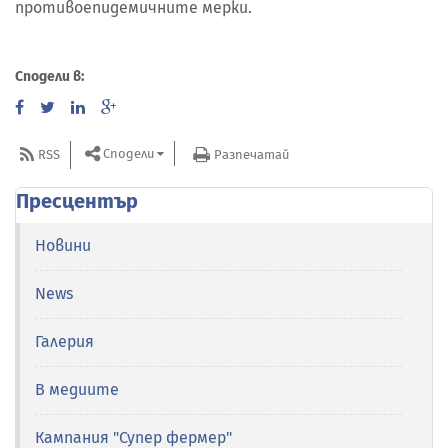
противоепидемичните мерки.
Сподели в:
Сподели
RSS
Разпечатай
Пресцентър
Новини
News
Галерия
В медиите
Кампания "Супер фермер"