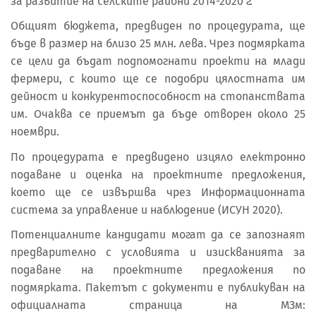
за развитие на селските райони 2014-2020 г.
Общият бюджета, предвиден по процедурата, ще
бъде в размер на близо 25 млн. лева. Чрез подмярката
се цели да бъдат подпомогнати проекти на млади
фермери, с които ще се подобри цялостната им
дейност и конкурентоспособност на стопанствата
им. Очаква се приемът да бъде отворен около 25
ноември.
По процедурата е предвидено изцяло електронно
подаване и оценка на проектните предложения,
което ще се извършва чрез Информационната
система за управление и наблюдение (ИСУН 2020).
Потенциалните кандидати могат да се запознаят
предварително с условията и изискванията за
подаване на проектните предложения по
подмярката. Пакетът с документи е публикуван на
официалната страница на МЗм: