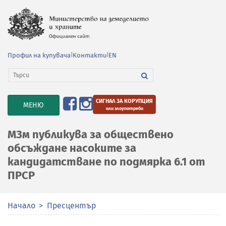
Профил на купувача
|
Контакти
|
EN
СИГНАЛ ЗА КОРУПЦИЯ
TOGGLE
МЕНЮ
или злоупотреби
NAVIGATION
МЗм публикува за обществено
обсъждане насоките за
кандидатстване по подмярка 6.1 от
ПРСР
Начало
Пресцентър