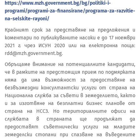
https://www.mzh.government.bg/bg/politiki-i-
programi/programi-za-finansirane/programa-za-razvitie-
na-selskite-rayoni/
Крайният срок за представяне на предложения и
коментари по публикуваните насоки е до 17 ноември
2021 г. чрез ИСУН 2020 или на електронна поща:
rdd@mzh.government.bg.
Обръщаме внимание на потенциалните кандидати,
че в рамките на предстоящия прием по подмярката
няма да има възможност за предоставяне на
безвъзмездни консултантски услуги от страна на
Национална служба за съвети в земеделието, както
и за изготвяне на безплатни бизнес планове от
страна на НССЗ. Но териториалните офиси на
службата в страната ще продължат да
предоставят съветнически услуги на младите
земеделски стопани при спазване на въведените