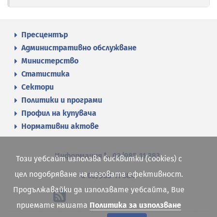
Пресцентър
Административно обслужване
Министерство
Статистика
Сектори
Политики и програми
Профил на купувача
Нормативни актове
Информация
02/985 11 383
Този уебсайт използва бисквитки (cookies) с
цел подобряване на неговата ефективност.
02/985 11 384
Продължавайки да използвате уебсайта, Вие
приемате нашата
Политика за използване