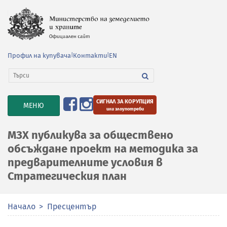
Профил на купувача
|
Контакти
|
EN
СИГНАЛ ЗА КОРУПЦИЯ
TOGGLE
МЕНЮ
или злоупотреби
NAVIGATION
МЗХ публикува за обществено
обсъждане проект на методика за
предварителните условия в
Стратегическия план
Начало
Пресцентър