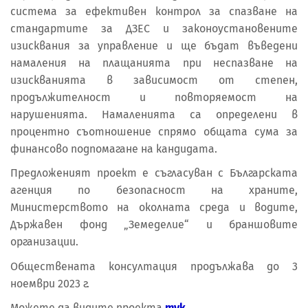
система за ефективен контрол за спазване на
стандартите за ДЗЕС и законоустановените
изисквания за управление и ще бъдат въведени
намаления на плащанията при неспазване на
изискванията в зависимост от степен,
продължителност и повторяемост на
нарушенията. Намаленията са определени в
процентно съотношение спрямо общата сума за
финансово подпомагане на кандидата.
Предложеният проект е съгласуван с Българската
агенция по безопасност на храните,
Министерството на околната среда и водите,
Държавен фонд „Земеделие“ и браншовите
организации.
Обществената консултация продължава до 3
ноември 2023 г.
Можете да видите проекта
тук.