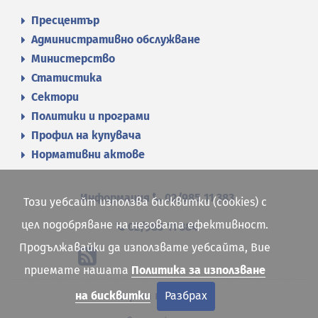
Пресцентър
Административно обслужване
Министерство
Статистика
Сектори
Политики и програми
Профил на купувача
Нормативни актове
Информация
02/985 11 383
Този уебсайт използва бисквитки (cookies) с
цел подобряване на неговата ефективност.
02/985 11 384
Продължавайки да използвате уебсайта, Вие
приемате нашата
Политика за използване
Карта на сайта
на бисквитки
Разбрах