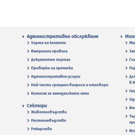
Административно обслужване
Мин
Харта на клиента
Ми
Вътрешни правила
За
Документен портал
Гл
Проверка на преписка
Па
Административни услуги
Дл
в 
Най-често срещани въпроси и отговори
Ст
Комисия за земеделските земи
Од
Сектори
Вт
Животновъдство
Тъ
Растениевъдство
пр
Рибарство
Ис