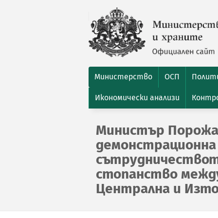
Министерство
ОСП
Полити
Икономически анализи
Контро
Министър Порожа
демонстрационна 
сътрудничеството
стопанство межд
Централна и Изто