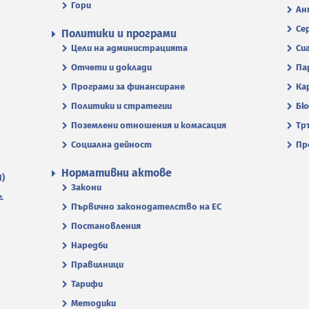
Гори
Ан
Се
Политики и програми
Цели на администрацията
Си
Отчети и доклади
Па
Програми за финансиране
Ка
Политики и стратегии
Бю
Поземлени отношения и комасация
Тр
Социална дейност
Пр
Нормативни актове
П)
Закони
.
Първично законодателство на ЕС
Постановления
Наредби
Правилници
Тарифи
Методики