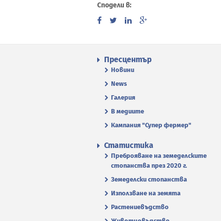
Сподели в:
Пресцентър
Новини
News
Галерия
В медиите
Кампания "Супер фермер"
Статистика
Преброяване на земеделските
стопанства през 2020 г.
Земеделски стопанства
Използване на земята
Растениевъдство
Животновъдство