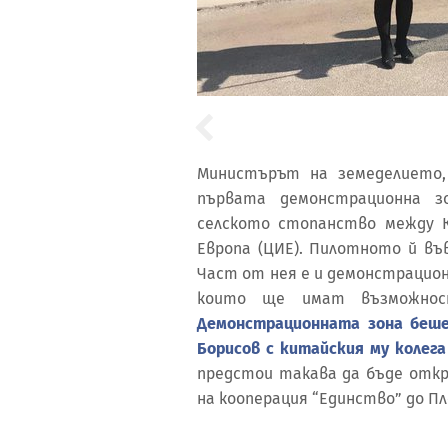
Министърът на земеделието,
първата демонстрационна 
селското стопанство между 
Европа (ЦИЕ). Пилотното й въ
Част от нея е и демонстрацио
които ще имат възможнос
Демонстрационната зона беше
Борисов с китайския му колега
предстои такава да бъде откр
на кооперация “Единство” до Пл