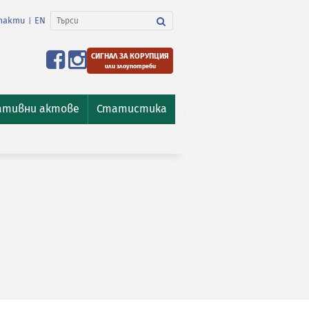
такти
EN
|
СИГНАЛ ЗА КОРУПЦИЯ
или злоупотреби
ативни актове
Статистика