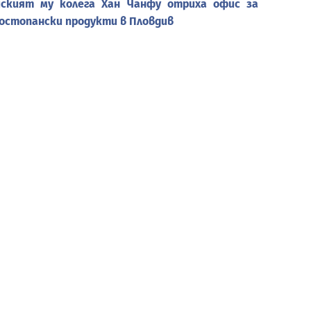
ският му колега Хан Чанфу отриха офис за
остопански продукти в Пловдив