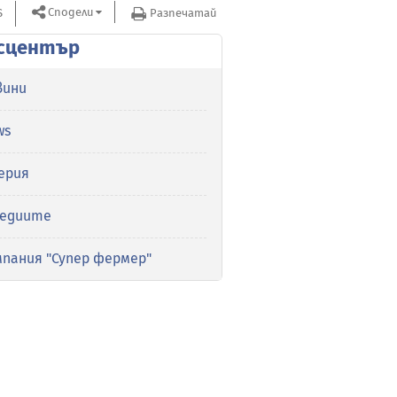
Сподели
S
Разпечатай
сцентър
вини
ws
ерия
медиите
мпания "Супер фермер"