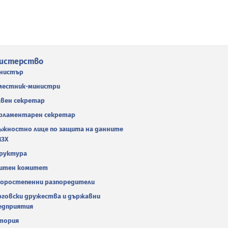
истерство
нистър
местник-министри
авен секретар
рламентарен секретар
ъжностно лице по защита на данните
МЗХ
руктура
итен комитет
оростепенни разпоредители
рговски дружества и държавни
едприятия
тория