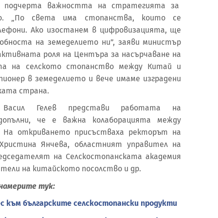
в подчерта важността на стратегията за
то. „По света има стопанства, които се
ефони. Ако изостанем в цифровизацията, ще
обноста на земеделието ни”, заяви министър
 активната роля на Центъра за насърчаване на
та на селското стопанство между Китай и
пионер в земеделието и вече имаме изградени
ката страна.
Васил Гелев представи работата на
допълни, че е важна колаборацията между
. На откриването присъстваха ректорът на
 Христина Янчева, областният управител на
редседателят на Селскостопанската академия
ители на китайското посолство и др.
намерите тук:
ес към българските селскостопански продукти