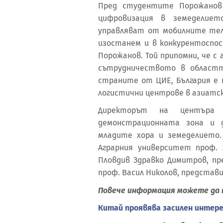
Пред студентите Порожано
цифровизация в земеделие
управляват от мобилните тел
изостанем и в конкурентоспос
Порожанов. Той припомни, че с
сътрудничеството в област
страните от ЦИЕ, България е 
логистични центрове в азиатс
Директорът на центъра 
демонстрационната зона и 
младите хора и земеделието
Аграрния университет проф.
Пловдив Здравко Димитров, п
проф. Васил Николов, представ
Повече информация можете да 
Китай проявява засилен интер