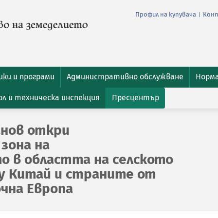
Профил на купувача
Кон
|
ки и програми
Административно обслужване
Норм
л и техническа инспекция
Пресцентър
нов откри
зона на
 в областта на селското
у Китай и страните от
чна Европа