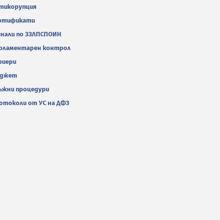
тикорупция
ртификати
гнали по ЗЗЛПСПОИН
рламентарен контрол
риери
джет
ъжни процедури
отоколи от УС на ДФЗ