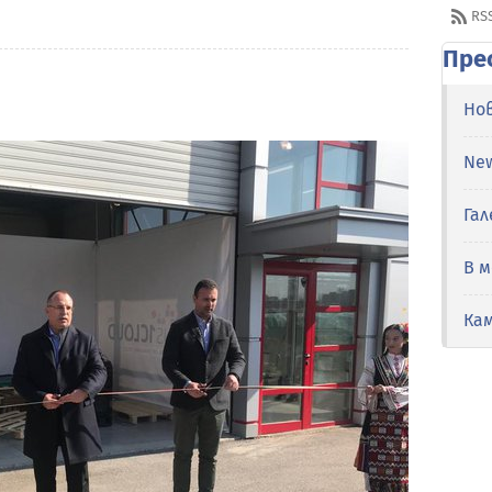
RS
Пре
Но
Ne
Гал
В 
Ка