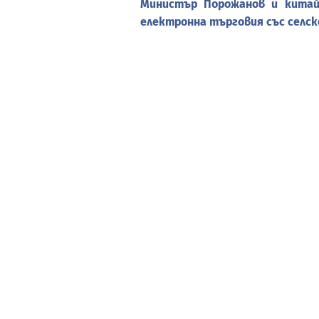
Министър Порожанов и китай
електронна търговия със селск