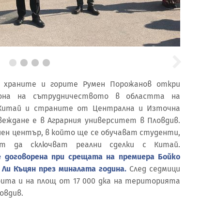
 храните и горите Румен Порожанов откри
зона на сътрудничеството в областта на
Китай и страните от Централна и Източна
веждане е в Аграрния университет в Пловдив.
нен център, в който ще се обучават студенти,
т да сключват реални сделки с Китай.
 договорена при срещата на премиера Бойко
 Ли Къцян през миналата година.
След седмици
ита и на площ от 17 000 дка на територията
овдив.