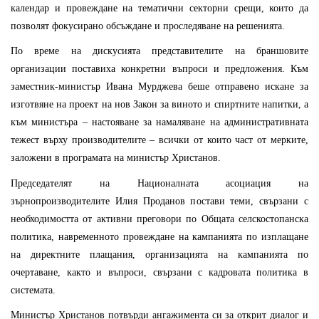
календар и провеждане на тематични секторни срещи, които да
позволят фокусирано обсъждане и проследяване на решенията.
По време на дискусията представителите на браншовите
организации поставиха конкретни въпроси и предложения. Към
заместник-министър Ивана Мурджева беше отправено искане за
изготвяне на проект на нов Закон за виното и спиртните напитки, а
към министъра – настояване за намаляване на административната
тежест върху производителите – всички от които част от мерките,
заложени в програмата на министър Христанов.
Председателят на Националната асоциация на
зърнопроизводителите Илия Проданов постави теми, свързани с
необходимостта от активни преговори по Общата селскостопанска
политика, навременното провеждане на кампанията по изплащане
на директните плащания, организацията на кампанията по
очертаване, както и въпроси, свързани с кадровата политика в
системата.
Министър Христанов потвърди ангажимента си за открит диалог и