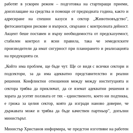
работят в ускорен режим – подготовка на стартиращи приеми,
доизплащане на средства и помощи от предходната година, както и
адресиране на спешни казуси в сектор „Животновъдство“,
фитосанитарни рискове и въпроси, свързани с контролната дейност.
Акцент беше поставен и върху необходимостта от предсказуемост,
стабилен контрол и ясни правила, така че земеделските
производители да имат сигурност при планирането и реализацията
на продукцията си.
„Който има проблем, ще бъде чут. Ще се видя с всички сектори и
подсектори, за да има адекватно представителство и реални
решения. Конфликтни отношения между между институцията и
сектора трябва да приключат, да се вземат адекватни решения и
хората да усетят ползвата от тях - единственото, което ни подтиква,
е грижа за целия сектор, която да изгради наново доверие, че
държавата може и трябва да бъде качествен партньор“, допълни
министърът.
Министър Христанов информира, че предстои изготвяне на работен