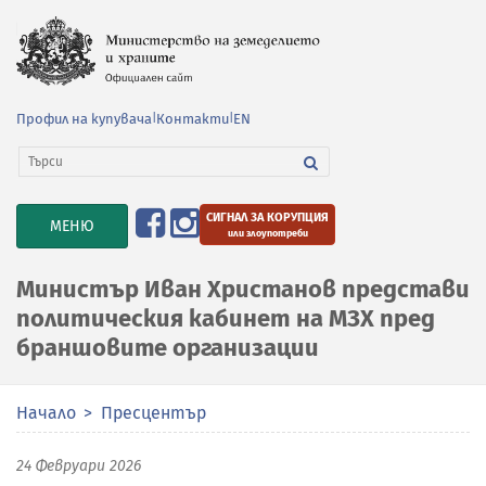
Профил на купувача
|
Контакти
|
EN
СИГНАЛ ЗА КОРУПЦИЯ
TOGGLE
МЕНЮ
или злоупотреби
NAVIGATION
Министър Иван Христанов представи
политическия кабинет на МЗХ пред
браншовите организации
Начало
Пресцентър
24 Февруари 2026