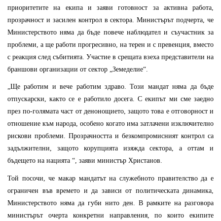
приоритетите на екипа и заяви готовност за активна работа,
прозрачност и засилен контрол в сектора. Министърът подчерта, че
Министерството няма да бъде повече наблюдател и съучастник за
проблеми, а ще работи прогресивно, на терен и с превенция, вместо
с реакция след събитията. Участие в срещата взеха представители на
браншови организации от сектор „Земеделие“.
„Ще работим и вече работим здраво. Този мандат няма да бъде
отпускарски, както се е работило досега. С екипът ми сме заедно
през по-голямата част от денонощието, защото това е отговорност и
отношение към народа, особено когато има затлачени изключително
рискови проблеми. Прозрачността и безкомпромисният контрол са
задължителни, защото корупцията изяжда сектора, а оттам и
бъдещето на нацията “, заяви министър Христанов.
Той посочи, че макар мандатът на служебното правителство да е
ограничен във времето и да зависи от политическата динамика,
Министерството няма да губи нито ден. В рамките на разговора
министърът очерта конкретни направления, по които екипите