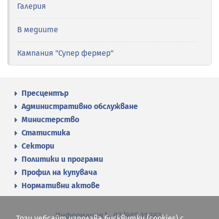
Галерия
В медиите
Кампания "Супер фермер"
Пресцентър
Административно обслужване
Министерство
Статистика
Сектори
Политики и програми
Профил на купувача
Нормативни актове
Информация
02/985 11 383
Този уебсайт използва бисквитки (cookies) с