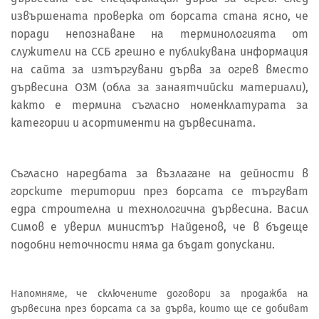
извършената проверка от борсата стана ясно, че
поради непознаване на терминологията от
служители на ССБ грешно е публикувана информация
на сайта за изтъргувани дърва за огрев вместо
дървесина ОЗМ (обла за занаятчийски материали),
както е термина съгласно номенклатурата за
категории и асортименти на дървесината.
Съгласно наредбата за възлагане на дейности в
горските територии през борсата се търгуват
едра строителна и технологична дървесина. Васил
Симов е уверил министър Найденов, че в бъдеще
подобни неточности няма да бъдат допускани.
Напомняме, че сключените договори за продажба на
дървесина през борсата са за дърва, които ще се добиват