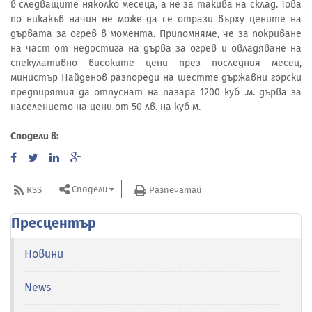
в следващите няколко месеца, а не за такива на склад. Това
по никакъв начин не може да се отрази върху цените на
дървата за огрев в момента. Припомняме, че за покриване
на част от недостига на дърва за огрев и овладяване на
спекулативно високите цени през последния месец,
министър Найденов разпореди на шестте държавни горски
предпирятия да отпуснат на пазара 1200 куб .м. дърва за
населението на цени от 50 лв. на куб м.
Сподели в:
Сподели
RSS
Разпечатай
Пресцентър
Новини
News