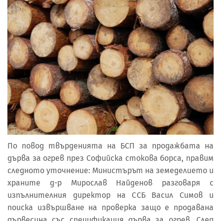
По повод твърденията на БСП за продажбата на
дърва за огрев през Софийска стокова борса, правим
следното уточнение: Министърът на земеделието и
храните д-р Мирослав Найденов разговаря с
изпълнителния директор на ССБ Васил Симов и
поиска извършване на проверка защо е продавана
дървесина със спецификация дърва за огрев. След