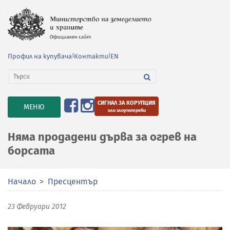
Профил на купувача
|
Контакти
|
EN
СИГНАЛ ЗА КОРУПЦИЯ
TOGGLE
МЕНЮ
или злоупотреби
NAVIGATION
Няма продадени дърва за огрев на
борсата
Начало
Пресцентър
23 Февруари 2012