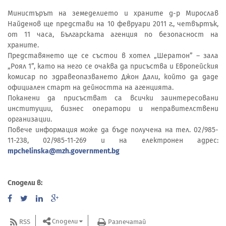
Министърът на земеделието и храните д-р Мирослав
Найденов ще представи на 10 февруари 2011 г., четвъртък,
от 11 часа, Българската агенция по безопасност на
храните.
Представянето ще се състои в хотел „Шератон” – зала
„Роял 1”, като на него се очаква да присъства и Европейския
комисар по здравеопазването Джон Дали, който да даде
официален старт на дейността на агенцията.
Поканени да присъстват са всички заинтересовани
институции, бизнес оператори и неправителствени
организации.
Повече информация може да бъде получена на тел. 02/985-
11-238, 02/985-11-269 и на електронен адрес:
mpchelinska@mzh.government.bg
Сподели в:
Сподели
RSS
Разпечатай