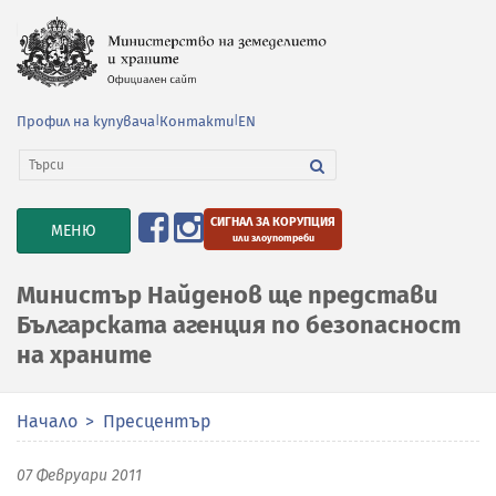
Профил на купувача
|
Контакти
|
EN
СИГНАЛ ЗА КОРУПЦИЯ
TOGGLE
МЕНЮ
или злоупотреби
NAVIGATION
Министър Найденов ще представи
Българската агенция по безопасност
на храните
Начало
Пресцентър
07 Февруари 2011