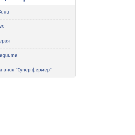
вини
ws
ерия
медиите
мпания "Супер фермер"