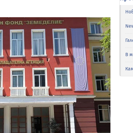
Но
Ne
Гал
В 
Ка