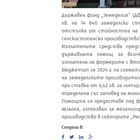
Държавен фонд „Земеделие“ (ДФ
лв. на 14 640 земеделски с
отстъпка от стойността на ак
селскостопанско производство
Изплатените средства предс
държавната помощ за всич
изплатена на фермерите с втор
Бюджетът за 2024 г. по схема
на земеделските производители з
при ставка от 0,42 лв. за лит
определена със заповед на мин
Помощта се предоставя под ф
газьола, използван за механи
производство в секторите „Ра
Сподели в: