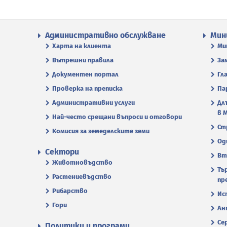
Административно обслужване
Мин
Харта на клиента
Ми
Вътрешни правила
За
Документен портал
Гл
Проверка на преписка
Па
Административни услуги
Дл
в 
Най-често срещани въпроси и отговори
Ст
Комисия за земеделските земи
Од
Сектори
Вт
Животновъдство
Тъ
Растениевъдство
пр
Рибарство
Ис
Гори
Ан
Се
Политики и програми