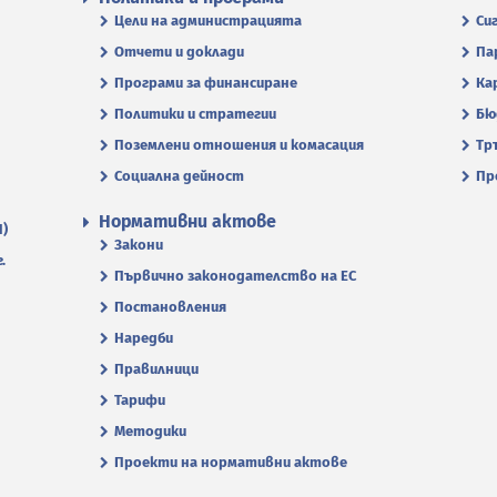
Цели на администрацията
Си
Отчети и доклади
Па
Програми за финансиране
Ка
Политики и стратегии
Бю
Поземлени отношения и комасация
Тр
Социална дейност
Пр
Нормативни актове
П)
Закони
.
Първично законодателство на ЕС
Постановления
Наредби
Правилници
Тарифи
Методики
Проекти на нормативни актове