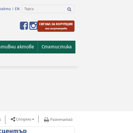
такти
EN
|
СИГНАЛ ЗА КОРУПЦИЯ
или злоупотреби
ативни актове
Статистика
Сподели
S
Разпечатай
сцентър