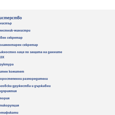
истерство
нистър
местник-министри
авен секретар
рламентарен секретар
ъжностно лице по защита на данните
МЗХ
руктура
итен комитет
оростепенни разпоредители
рговски дружества и държавни
едприятия
тория
тикорупция
ртификати