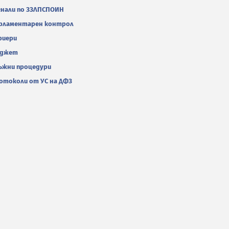
гнали по ЗЗЛПСПОИН
рламентарен контрол
риери
джет
ъжни процедури
отоколи от УС на ДФЗ