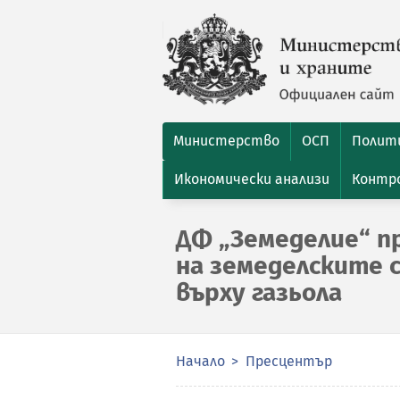
Министерство
ОСП
Полити
Икономически анализи
Контро
ДФ „Земеделие“ пр
на земеделските 
върху газьола
Начало
Пресцентър