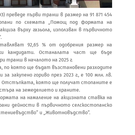
З) преведе първи транш в размер на 91 871 454
топани по схемата „Помощ под формата на
циза върху газьола, използван в първичното
“.
тавляват 92,65 % от одобрения размер на
ки кандидати. Останалата част ще бъде
и транш в началото на 2025 г.
та, по която ще бъдат възстановени разходите
а закупено гориво през 2023 г., е 100 млн. лв.
ър. Отстъпката, която ще получат стопаните е
истъра на земеделието и храните.
ормата на намаление на акцизната ставка на
зирани дейности в първичното селскостопанско
стениевъдство“ и „Животновъдство“.