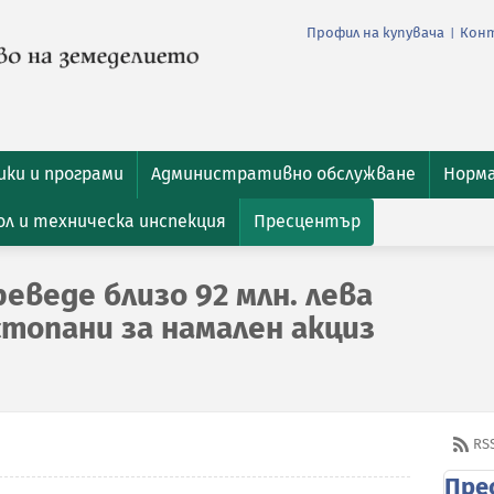
Профил на купувача
Кон
|
ки и програми
Административно обслужване
Норм
л и техническа инспекция
Пресцентър
еведе близо 92 млн. лева
стопани за намален акциз
RS
Пре