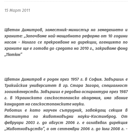
15 Март 2011
Цветан Димитров, заместник-министър на земеделието и
храните: „Започваме най-мащабната реформа от 10 години
насам - Налага се прекрояване на дирекции, агенцията по
храните ще е готова до средата на 2010 г., закриваме фонд
„Тютюн”
Цветан Димитров е роден през 1957 г. в София. Завършил е
Тракийския университет в гр. Стара Загора, специалност
зооинженерство. Завършил е редовна аспирантура през 1987
г. в Украинската селскостопанска академия, има звание
кандидат на селскостопанските науки.
Работил е като научен сътрудник, завеждащ секция в
Института по животновъдни науки-Костинброд. От
февруари 2003 г. до август 2006 г. е оглавявал дирекция
„Животновъдство”, а от септември 2006 г. до юли 2008 г. -