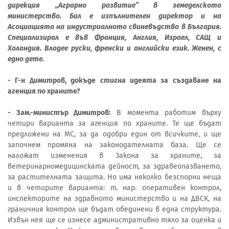
дирекция „Аграрно развитие” в земеделското
министерство. Бил е изпълнителен директор и на
Асоциацията на индустриалното свиневъдство в България.
Специализирал е във Франция, Англия, Израел, САЩ и
Холандия. Владее руски, френски и английски език. Женен, с
едно дете.
- Г-н Димитров, докъде стигна идеята за създаване на
агенция по храните?
- Зам.-министър Димитров:
В момента работим върху
четири варианта за агенция по храните. Те ще бъдат
предложени на МС, за да одобри един от всичките, и ще
започнем промяна на законодателната база. Ще се
наложат изменения в Закона за храните, за
ветеринарномедицинската дейност, за здравеопазването,
за растителната защита. Но има няколко безспорни неща
и в четирите варианта: т. нар. оперативен контрол,
инспекторите на здравното министерство и на ДВСК, на
граничния контрол ще бъдат обединени в една структура.
Извън нея ще се изнесе административно тяло за оценка и