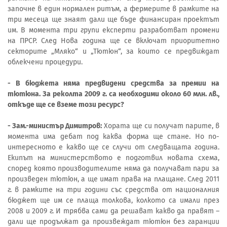
започне в един нормален ритъм, а фермерите в рамките на
три месеца ще знаят дали ще бъде финансиран проектът
им. В момента три групи експерти разработват промени
на ПРСР. След Нова година ще се включат приоритетно
секторите „Мляко“ и „Тютюн“, за които се предвиждат
облекчени процедури.
- В бюджета няма предвидени средства за премии на
тютюна. За реколта 2009 г. са необходими около 60 млн. лв.,
откъде ще се вземе този ресурс?
- Зам.-министър Димитров:
Хората ще си получат парите, в
момента има дебат под каква форма ще стане. Но по-
интересното е какво ще се случи от следващата година.
Екипът на министерството е подготвил новата схема,
според която производителите няма да получават пари за
произведен тютюн, а ще имат права на плащане. След 2011
г. в рамките на три години със средства от националния
бюджет ще им се плаща толкова, колкото са имали през
2008 и 2009 г. И трябва сами да решават какво да правят –
дали ще продължат да произвеждат тютюн без гаранции