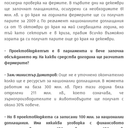
последна проверка на фермите. В първите дни на декември
ще започнат плащанията, осигурени са необходимите 61
млн. лв. и до края на годината фермерите ще си получат
парите за 2009 г. По регламент националните доплащания
са от 15 октомври до края на май следващата година, но
тъй като секторът е в криза, правим всичко възможно
хората да си получат парите още до края на декември.
- Проектобюджетът е в парламента и вече започна
обсъждането му. На какви средства догодина ще разчитат
фермерите?
- Зам.-министър Димитров:
Още не е уточнено окончателно
колко ще е ресурсът за национални доплащания. В момента
работим на база 300 млн. лв. През тази година бяха
отделени 211 млн. лв., което означава, че
зърнопроизводителите и животновъдите ще получат с
около 30% повече.
- Но в проектобюджета са записани 100 млн. за национални
доплащания. Има някаква уговорка с финансовото