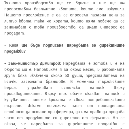
Тяхното производство ще се вдигне и ние ще им
предоставим безплатно квотите, които сме изкупили.
Нашето предложение е да се определи пазарна цена за
литър квота, така че хората, които няма повече да се
занимават с това производство, да имат интерес да
продадат.
- Кога ще бъде подписана наредбата за директните
продажби?
- Зам.-министър Димитров:
Наредбата е готова и е на
бюрото ми е. Направихме я за около месец, в работната
група бяха включени около 50 души, представители на
всички засегнати браншове. В момента търговските
вериги упражняват истински натиск върху
производителите. Върху тях обаче оказват натиск и
купувачите, понеже кризата е свила потребителското
търсене. Искаме по-голяма част от принадената
стойност да остане при фермера, да има право да продава
част от продуктите си директно от фермата. Но се
оказа, че наредбата за директните продажби е