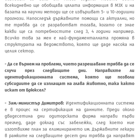
всекидневно ще обобщава цялата информация в МЗХ и на
базата на научни методи ще се извършват 5- и 10-годишни
прогнози. Напоследък държавните помощи са актуални, но
те трябва да се разработват тогава, когато се знае
какви ще са потребностите след 3, 4 години например.
Всичко това за мен е най-фундаменталната промяна в
структурата на ведомството, която ще даде насока на
целия сектор.
- Да се върнем на проблеми, чието разрешаване трябва да се
случи през следващите дни. Направихте ли
идентификационната система, която ще позволи
субсидиите да се изплащат на глава животно, така както
искат от Брюксел?
- Зам.-министър Димитров:
Идентификационната система
е в процес на сертификация на данните. Преди около
двадесетина дни одиторската фирма направи първи
преглед, даде доклад със забележки, след което ние
изготвихме план за елиминирането им. Държавните лекари
в рамките на следващите десет дни трябва да направят