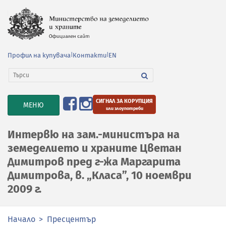
Профил на купувача
|
Контакти
|
EN
СИГНАЛ ЗА КОРУПЦИЯ
TOGGLE
МЕНЮ
или злоупотреби
NAVIGATION
Интервю на зам.-министъра на
земеделието и храните Цветан
Димитров пред г-жа Маргарита
Димитрова, в. „Класа”, 10 ноември
2009 г.
Начало
Пресцентър