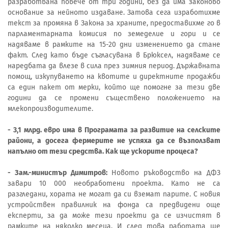
разработвана повече от три години, без да има законово
основание за нейното издаване. Затова сега изработихме
текст за промяна в Закона за храните, предоставихме го в
парламентарната комисия по земеделие и гори и се
надяваме в рамките на 15-20 дни изменението да стане
факт. След като бъде съгласувана в Брюксел, надяваме се
наредбата да влезе в сила през зимния период. Държавната
помощ, изкупуването на квотите и директните продажби
са един пакет от мерки, който ще помогне за тези две
години да се промени съществено положението на
млекопроизводителите.
- 3,1 млрд. евро има в Програмата за развитие на селските
райони, а досега фермерите не успяха да се възползват
напълно от тези средства. Как ще ускорите процеса?
- Зам.-министър Димитров:
Новото ръководство на ДФЗ
завари 10 000 необработени проекта. Като не са
разгледани, хората не могат да си вземат парите. С новия
устройствен правилник на фонда са предвидени още
експерти, за да може тези проекти да се изчистят в
рамките на няколко месеца. И след това работата ще