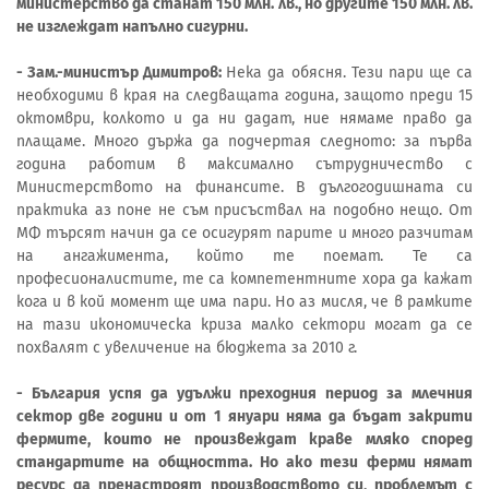
министерство да станат 150 млн. лв., но другите 150 млн. лв.
не изглеждат напълно сигурни.
- Зам.-министър Димитров:
Нека да обясня. Тези пари ще са
необходими в края на следващата година, защото преди 15
октомври, колкото и да ни дадат, ние нямаме право да
плащаме. Много държа да подчертая следното: за първа
година работим в максимално сътрудничество с
Министерството на финансите. В дългогодишната си
практика аз поне не съм присъствал на подобно нещо. От
МФ търсят начин да се осигурят парите и много разчитам
на ангажимента, който те поемат. Те са
професионалистите, те са компетентните хора да кажат
кога и в кой момент ще има пари. Но аз мисля, че в рамките
на тази икономическа криза малко сектори могат да се
похвалят с увеличение на бюджета за 2010 г.
- България успя да удължи преходния период за млечния
сектор две години и от 1 януари няма да бъдат закрити
фермите, които не произвеждат краве мляко според
стандартите на общността. Но ако тези ферми нямат
ресурс да пренастроят производството си, проблемът с