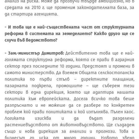
анализ на риска. Може да прозвучи твърде амбициозно, но в
средата на 2010 г. ще променим законодателната база, за
да стартира агенцията.
- И това ще е най-съществената част от структурната
реформа в системата на земеделието? Какво друго ще се
случи във ведомството?
- Зам.-министър Димитров:
Действително това ще е най-
голямата структурна реформа, която се прави в аграрния
сектор през последните 10 години. Предстоят и промени в
самото министерство. Да вземем Общата селскостопанска
политика по първи стълб – директните плащания,
пазарната подкрепа, промоциите – ще съберем тези
сектори в една дирекция, която ще адаптира нашата
политика към европейската. Досега всичко това беше
разпръснато и не можеше да се разбере по конкретен
проблем кой прави политиката и кой изпълнява. Пълен хаос.
Логиката изисква и да бъдат разделени
растениевъдството от животновъдството. Ще създадем
също и нова дирекция за анализи и прогнози. Това и
бизнесът го иска от много години. Новото звено