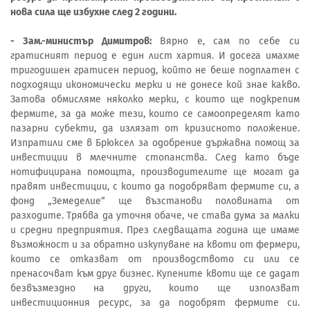
нова сила ще избухне след 2 години.
- Зам.-министър Димитров:
Вярно е, сам по себе си
гратисният период е един лист хартия. И досега имахме
тригодишен гратисен период, който не беше подплатен с
подходящи икономически мерки и не донесе кой знае какво.
Затова обмисляме няколко мерки, с които ще подкрепим
фермите, за да може тези, които се самоопределят като
пазарни субекти, да излязат от кризисното положение.
Изпратили сме в Брюксел за одобрение държавна помощ за
инвестиции в млечните стопанства. След като бъде
нотифицирана помощта, производителите ще могат да
правят инвестиции, с които да подобряват фермите си, а
фонд „Земеделие“ ще възстанови половината от
разходите. Трябва да уточня обаче, че става дума за малки
и средни предприятия. През следващата година ще имаме
възможност и за обратно изкупуване на квоти от фермери,
които се отказват от производството си или се
пренасочват към друг бизнес. Купените квоти ще се дадат
безвъзмездно на други, които ще използват
инвестиционния ресурс, за да подобрят фермите си.