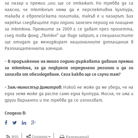
за пазар и премии ,или ще се откажат. Но трябва да са
наясно, че тютюнът няма да е перспективна култура,
такава е европейската политика, такъв е и пазарът. Бих
нарекъл следващите три години залезен период на плащане
за тютюна. Премиите за 2009 г. се дават през пролетта,
след това фонд „Тютюн” ще бъде закрит, а специалистите
ще отидат да мениджират националните доплащания в
Разплащателната агенция.
- В продължение на много години държавата даваше премии
за тютюна, за да подкрепя определени региони и да ги
запазва от обезлюдяване. Сега какво ще се случи там?
- Зам.-министър Димитров:
Никой не може да ме убеди, че на
една земя може да расте само една култура. Мисля, че има и
други варианти и те трябва да се използват.
Сподели в:
Сподели
RSS
Разпечатай