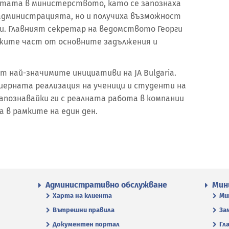
тата в министерството, като се запознаха
 администрацията, но и получиха възможност
и. Главният секретар на ведомството Георги
жите част от основните задължения и
от най-значимите инициативи на JA Bulgaria.
риерната реализация на ученици и студенти на
запознавайки ги с реалната работа в компании
 в рамките на един ден.
Административно обслужване
Мин
Харта на клиента
Ми
Вътрешни правила
За
Документен портал
Гл