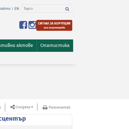
такти
EN
|
СИГНАЛ ЗА КОРУПЦИЯ
или злоупотреби
ативни актове
Статистика
Сподели
S
Разпечатай
сцентър