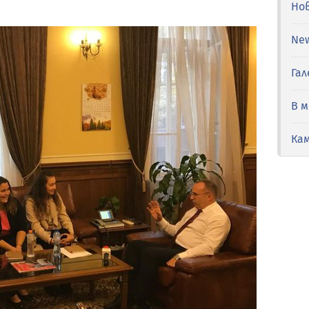
Но
Ne
Гал
В 
Ка