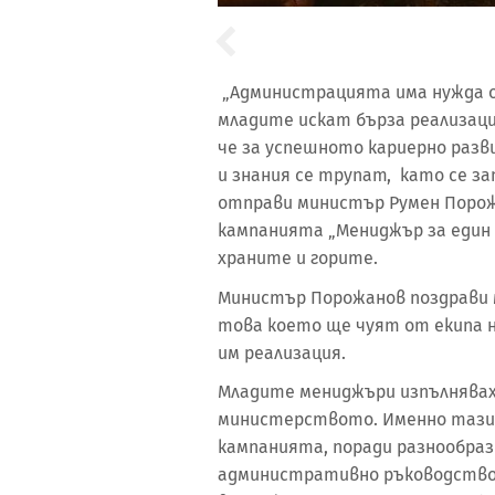
„Администрацията има нужда о
младите искат бърза реализаци
че за успешното кариерно разв
и знания се трупат, като се за
отправи министър Румен Порож
кампанията „Мениджър за един
храните и горите.
Министър Порожанов поздрави м
това което ще чуят от екипа н
им реализация.
Младите мениджъри изпълнявах
министерството. Именно тази 
кампанията, поради разнообра
административно ръководство.