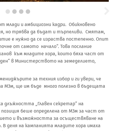
т млади и амбициозни кадри. Обикновено
я, но трябва да бъдат и търпеливи. Смятам,
итие е нужно да се израства постепенно. Опит
почне от самото начало“. Това послание
анов към младите хора, които бяха част от
 ден“ в Министерството на земеделието,
ениджърите за техния избор и ги увери, че
а МЗм, ще им бъде много полезно в бъдещата
а длъжността „Главен секретар“ на
позиция беше определена от МЗм за част от
зието и възможността за осъществяване на
 В деня на кампанията младите хора имаха