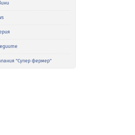
вини
ws
ерия
медиите
мпания "Супер фермер"