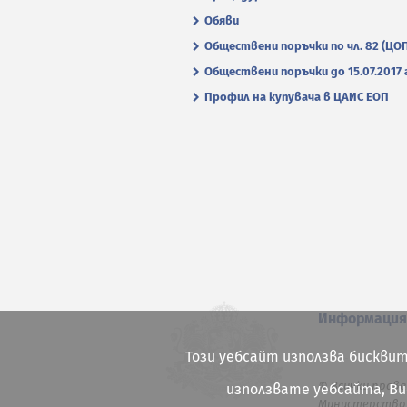
Обяви
Обществени поръчки по чл. 82 (ЦО
Обществени поръчки до 15.07.2017 г
Профил на купувача в ЦАИС ЕОП
Информаци
Този уебсайт използва бисквит
© Всички права
използвате уебсайта, В
Министерство 