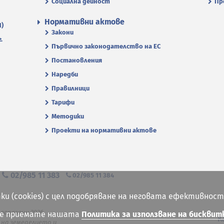
Социална дейност
Пр
Нормативни актове
П)
Закони
.
Първично законодателство на ЕС
Постановления
Наредби
Правилници
Тарифи
Методики
Проекти на нормативни актове
я
02/985 11 383
02/985 11 384
ки (cookies) с цел подобряване на неговата ефективност
 запазени 2026
ие приемате нашата
Политика за използване на бисквит
К
на земеделието и