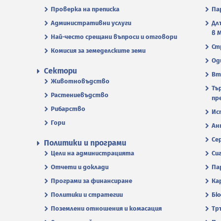
Проверка на преписка
Па
Административни услуги
Дл
в 
Най-често срещани въпроси и отговори
Ст
Комисия за земеделските земи
Од
Сектори
Вт
Животновъдство
Тъ
Растениевъдство
пр
Рибарство
Ис
Гори
Ан
Се
Политики и програми
Цели на администрацията
Си
Отчети и доклади
Па
Програми за финансиране
Ка
Политики и стратегии
Бю
Поземлени отношения и комасация
Тр