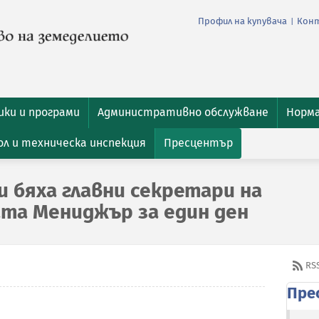
Профил на купувача
Кон
|
ки и програми
Административно обслужване
Норм
л и техническа инспекция
Пресцентър
 бяха главни секретари на
та Мениджър за един ден
RS
Пре