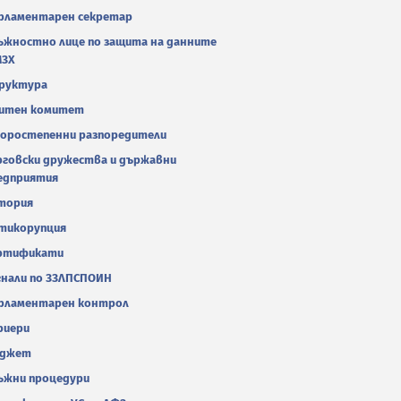
рламентарен секретар
ъжностно лице по защита на данните
МЗХ
руктура
итен комитет
оростепенни разпоредители
рговски дружества и държавни
едприятия
тория
тикорупция
ртификати
гнали по ЗЗЛПСПОИН
рламентарен контрол
риери
джет
ъжни процедури