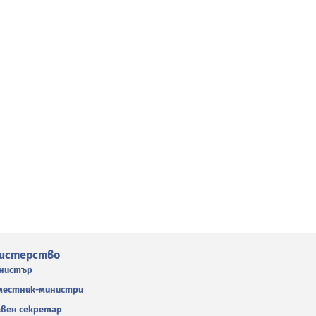
истерство
нистър
местник-министри
авен секретар