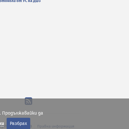
отоколи от УС на ДФЗ
. Продължавайки да
ки
Разбрах
арта на сайта
Правна информация