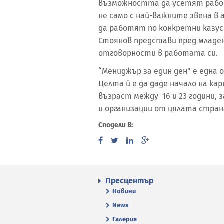
възможността да усетят рабо
не само с най-важните звена в
да работят по конкретни казус
Стоянов представи пред младе
отговорности в работата си.
“Мениджър за един ден” е една 
Целта й е да даде начало на ка
възраст между 16 и 23 години, 
и организации от цялата страна
Сподели в:
Пресцентър
Новини
News
Галерия