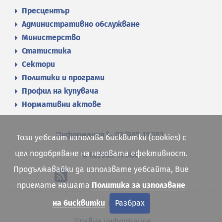
Пресцентър
Административно обслужване
Министерство
Статистика
Сектори
Политики и програми
Профил на купувача
Нормативни актове
Информация
02/985 11 383
Този уебсайт използва бисквитки (cookies) с
цел подобряване на неговата ефективност.
02/985 11 384
Продължавайки да използвате уебсайта, Вие
приемате нашата
Политика за използване
на бисквитки
Разбрах
Карта на сайта
Правна информация