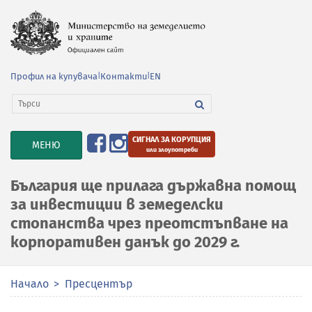
Профил на купувача
|
Контакти
|
EN
СИГНАЛ ЗА КОРУПЦИЯ
TOGGLE
МЕНЮ
или злоупотреби
NAVIGATION
България ще прилага държавна помощ
за инвестиции в земеделски
стопанства чрез преотстъпване на
корпоративен данък до 2029 г.
Начало
Пресцентър