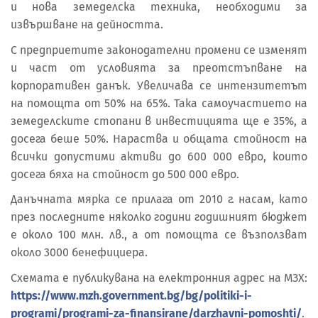
и нова земеделска техника, необходими за
извършване на дейността.
С предприетите законодателни промени се изменят
и част от условията за преотстъпване на
корпоративен данък. Увеличава се интензитетът
на помощта от 50% на 65%. Така самоучастието на
земеделските стопани в инвестицията ще е 35%, а
досега беше 50%. Нараства и общата стойност на
всички допустими активи до 600 000 евро, които
досега бяха на стойност до 500 000 евро.
Данъчната мярка се прилага от 2010 г. насам, като
през последните няколко години годишният бюджет
е около 100 млн. лв., а от помощта се възползват
около 3000 бенефициера.
Схемата е публикувана на електронния адрес на МЗХ:
https://www.mzh.government.bg/bg/politiki-i-
programi/programi-za-finansirane/darzhavni-pomoshti/
.