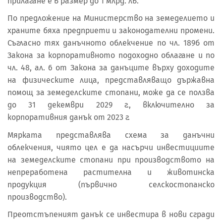
прилагане е в размер до 1 млрд. лв.
По предложение на Министерство на земеделието и
храните бяха предприети и законодателни промени.
Съгласно тях данъчното облекчение по чл. 189б от
Закона за корпоративното подоходно облагане и по
чл. 48, ал. 6 от Закона за данъците върху доходите
на физическите лица, представляващо държавна
помощ за земеделските стопани, може да се ползва
до 31 декември 2029 г., включително за
корпоративния данък от 2023 г.
Мярката представлява схема за данъчни
облекчения, чиято цел е да насърчи инвестициите
на земеделските стопани при производството на
непреработена растителна и животинска
продукция (първично селскостопанско
производство).
Преотстъпеният данък се инвестира в нови сгради