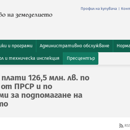
Профил на купувача
Кон
|
ки и програми
Административно обслужване
Норм
л и техническа инспекция
Пресцентър
плати 126,5 млн. лв. по
 от ПРСР и по
ми за подпомагане на
то
RS