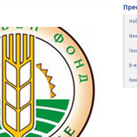
Пре
Но
Ne
Гал
В 
Ка