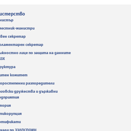
истерство
нистър
местник-министри
авен секретар
рламентарен секретар
ъжностно лице по защита на данните
МЗХ
руктура
итен комитет
оростепенни разпоредители
рговски дружества и държавни
едприятия
тория
тикорупция
ртификати
гнали по ЗЗЛПСПОИН