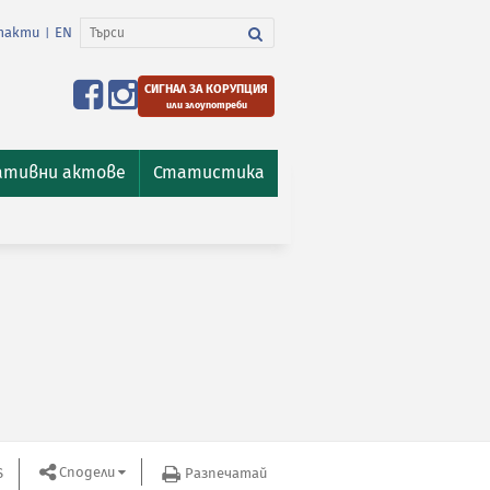
такти
EN
|
СИГНАЛ ЗА КОРУПЦИЯ
или злоупотреби
ативни актове
Статистика
Сподели
S
Разпечатай