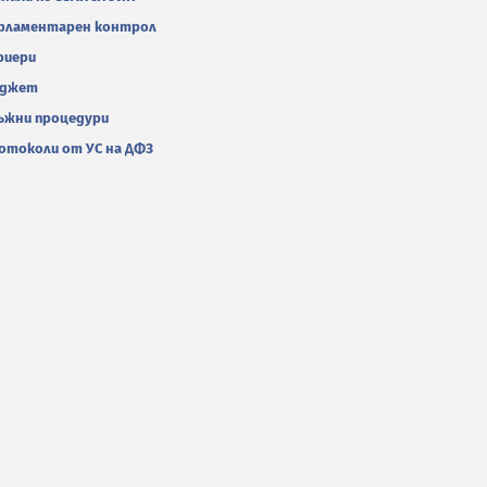
рламентарен контрол
риери
джет
ъжни процедури
отоколи от УС на ДФЗ