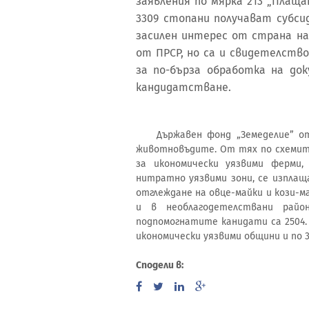
заявления по мярка 213 „Плаща
3309 стопани получават субс
засилен интерес от страна на
от ПРСР, но са и свидетелств
за по-бърза обработка на до
кандидатстване.
Държавен фонд „Земеделие” отор
животновъдите. От тях по схемите
за икономически уязвими ферми
нитратно уязвими зони, се изплаща
отглеждане на овце-майки и кози-м
и в необлагодетелствани райо
подпомогнатите канидати са 2504. 
икономически уязвими общини и по 3
Сподели в: