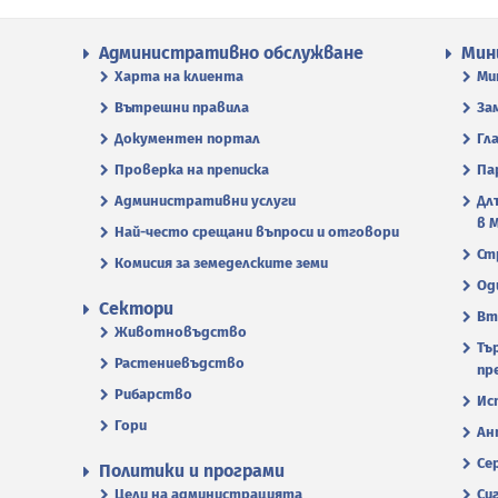
Административно обслужване
Мин
Харта на клиента
Ми
Вътрешни правила
За
Документен портал
Гл
Проверка на преписка
Па
Административни услуги
Дл
в 
Най-често срещани въпроси и отговори
Ст
Комисия за земеделските земи
Од
Сектори
Вт
Животновъдство
Тъ
Растениевъдство
пр
Рибарство
Ис
Гори
Ан
Се
Политики и програми
Цели на администрацията
Си