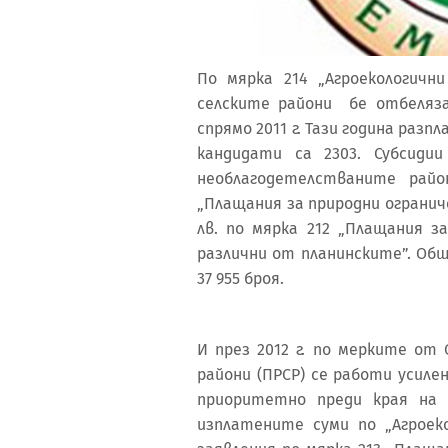
По мярка 214 „Агроекологич
селските райони бе отбеляз
спрямо 2011 г. Тази година разп
кандидати са 2303. Субсиди
необлагодетелстваните райо
„Плащания за природни ограниче
лв. по мярка 212 „Плащания з
различни от планинските”. Об
37 955 броя.
И през 2012 г. по мерките от
райони (ПРСР) се работи усил
приоритетно преди края на 
изплатените суми по „Агроек