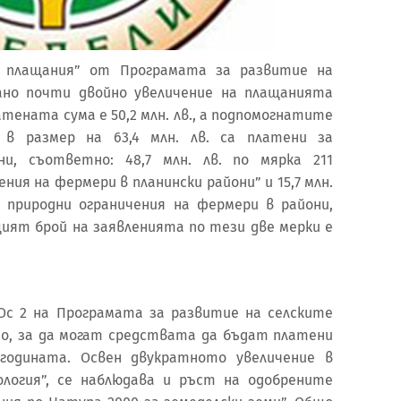
ни плащания” от Програмата за развитие на
ано почти двойно увеличение на плащанията
латената сума е 50,2 млн. лв., а подпомогнатите
и в размер на 63,4 млн. лв. са платени за
ни, съответно: 48,7 млн. лв. по мярка 211
ния на фермери в планински райони” и 15,7 млн.
а природни ограничения на фермери в райони,
щият брой на заявленията по тези две мерки е
 Ос 2 на Програмата за развитие на селските
ено, за да могат средствата да бъдат платени
годината. Освен двукратното увеличение в
ология”, се наблюдава и ръст на одобрените