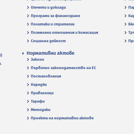
Отчети и доклади
Па
Програми за финансиране
Ка
Политики и стратегии
Бю
Поземлени отношения и комасация
Тр
Социална дейност
Пр
Нормативни актове
П)
Закони
.
Първично законодателство на ЕС
Постановления
Наредби
Правилници
Тарифи
Методики
Проекти на нормативни актове