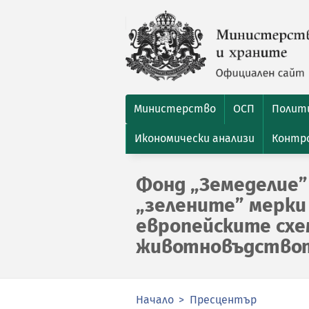
Министерство
ОСП
Полити
Икономически анализи
Контро
Фонд „Земеделие” 
„зелените” мерки
европейските схе
животновъдство
Начало
Пресцентър