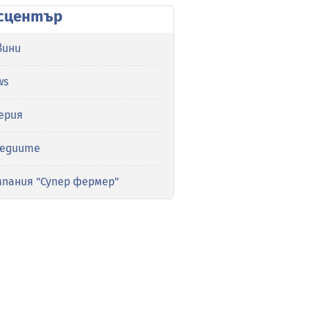
сцентър
вини
ws
ерия
медиите
мпания "Супер фермер"