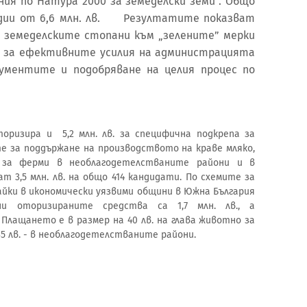
ния по Натура 2000 за земеделски земи”. Общо
идии от 6,6 млн. лв. Резултатите показват
 земеделските стопани към „зелените” мерки
о за ефективните усилия на администрацията
кументите и подобряване на целия процес по
изира и 5,2 млн. лв. за специфична подкрепа за
 за поддържане на производството на краве мляко,
, за ферми в необлагодетелстваните райони и в
т 3,5 млн. лв. на общо 414 кандидати. По схемите за
айки в икономически уязвими общини в Южна България
ни оторизираните средства са 1,7 млн. лв., а
Плащането е в размер на 40 лв. на глава животно за
5 лв. - в необлагодетелстваните райони.