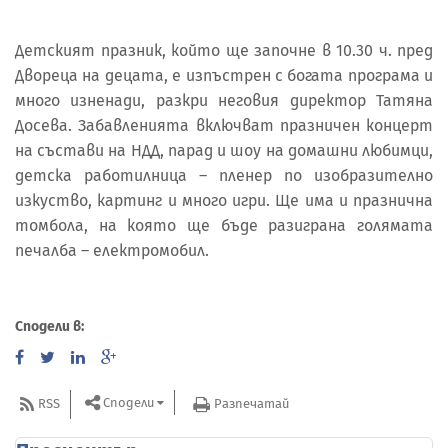
Детският празник, който ще започне в 10.30 ч. пред
Двореца на децата, е изпъстрен с богата програма и
много изненади, разкри неговия директор Татяна
Досева. Забавленията включват празничен концерт
на състави на НДД, парад и шоу на домашни любимци,
детска работилница – пленер по изобразително
изкуство, картинг и много игри. Ще има и празнична
томбола, на която ще бъде разиграна голямата
печалба – електромобил.
Сподели в:
Сподели
RSS
Разпечатай