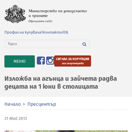
Профил на купувача
|
Контакти
|
EN
СИГНАЛ ЗА КОРУПЦИЯ
TOGGLE
МЕНЮ
или злоупотреби
NAVIGATION
Изложба на агънца и зайчета радва
децата на 1 юни в столицата
Начало
Пресцентър
31 Май 2013