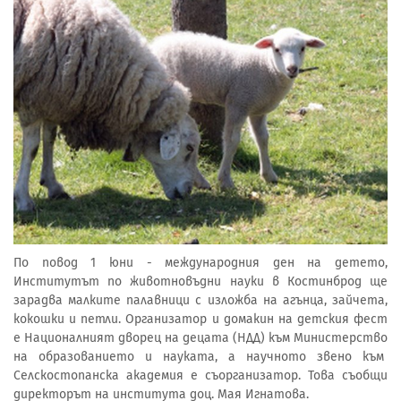
По повод 1 юни - международния ден на детето,
Институтът по животновъдни науки в Костинброд ще
зарадва малките палавници с изложба на агънца, зайчета,
кокошки и петли. Организатор и домакин на детския фест
е Националният дворец на децата (НДД) към Министерство
на образованието и науката, а научното звено към
Селскостопанска академия е съорганизатор. Това съобщи
директорът на института доц. Мая Игнатова.