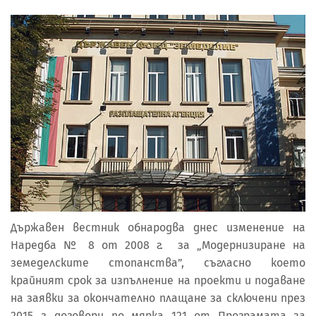
Държавен вестник обнародва днес изменение на
Наредба № 8 от 2008 г. за „Модернизиране на
земеделските стопанства”, съгласно което
крайният срок за изпълнение на проекти и подаване
на заявки за окончателно плащане за сключени през
2015 г. договори по мярка 121 от Програмата за