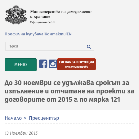
Профил на купувача
|
Контакти
|
EN
СИГНАЛ ЗА КОРУПЦИЯ
TOGGLE
МЕНЮ
или злоупотреби
NAVIGATION
До 30 ноември се удължава срокът за
изпълнение и отчитане на проекти за
договорите от 2015 г. по мярка 121
Начало
Пресцентър
13 Ноември 2015