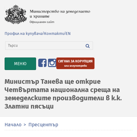
Профил на купувача
|
Контакти
|
EN
СИГНАЛ ЗА КОРУПЦИЯ
TOGGLE
МЕНЮ
или злоупотреби
NAVIGATION
Министър Танева ще открие
Четвъртата национална среща на
земеделските производители в к.к.
Златни пясъци
Начало
Пресцентър