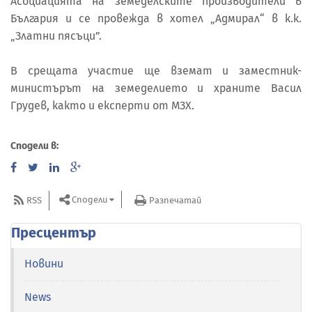
Асоциацията на земеделските производители в
България и се провежда в хотел „Адмирал“ в к.к.
„Златни пясъци”.
В срещата участие ще вземат и заместник-
министърът на земеделието и храните Васил
Грудев, както и експерти от МЗХ.
Сподели в:
Сподели
RSS
Разпечатай
Пресцентър
Новини
News