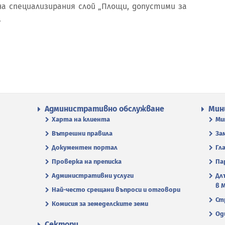
а специализирания слой „Площи, допустими за
.
Административно обслужване
Мин
Харта на клиента
Ми
Вътрешни правила
За
Документен портал
Гл
Проверка на преписка
Па
Административни услуги
Дл
в 
Най-често срещани въпроси и отговори
Ст
Комисия за земеделските земи
Од
Сектори