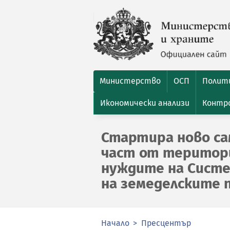
Министерство
ОСП
Полити
Икономически анализи
Контро
Стартира ново са
част от територ
нуждите на Сист
на земеделските 
Начало
Пресцентър