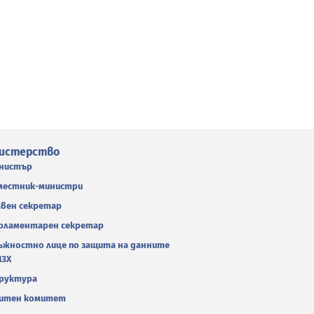
истерство
нистър
местник-министри
авен секретар
рламентарен секретар
ъжностно лице по защита на данните
МЗХ
руктура
итен комитет