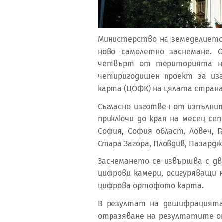
Министерство на земеделието 
ново самолетно заснемане. 
четвърт от територията н
четиригодишен проект за из
карта (ЦОФК) на цялата страна, 
Съгласно изготвен от изпълнит
приключи до края на месец се
София, София област, Ловеч, Га
Стара Загора, Пловдив, Пазард
Заснемането се извършва с дв
цифрови камери, осигуряващи 
цифрова ортофото карта.
В резултат на дешифрацията
отразяване на резултатите от