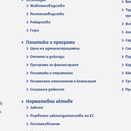
Вт
Животновъдство
Тъ
Растениевъдство
пр
Рибарство
Ис
Гори
Ан
Се
Политики и програми
Цели на администрацията
Си
Отчети и доклади
Па
Програми за финансиране
Ка
Политики и стратегии
Бю
Поземлени отношения и комасация
Тр
Социална дейност
Пр
Нормативни актове
П)
Закони
.
Първично законодателство на ЕС
Постановления