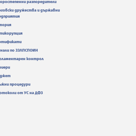
оростепенни разпоредители
рговски дружества и държавни
едприятия
тория
тикорупция
ртификати
гнали по ЗЗЛПСПОИН
рламентарен контрол
риери
джет
ъжни процедури
отоколи от УС на ДФЗ