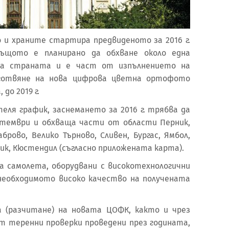
и храните стартира предвиденото за 2016 г.
Същото е планирано да обхване около една
а страната и е част от изпълнението на
готвяне на нова цифрова цветна ортофото
до 2019 г.
еля график, заснемането за 2016 г. трябва да
птември и обхваща части от области Перник,
брово, Велико Търново, Сливен, Бургас, Ямбол,
жик, Кюстендил (съгласно приложената карта).
а самолета, оборудвани с високотехнологични
необходимото високо качество на получената
 (разчитане) на новата ЦОФК, както и чрез
 теренни проверки проведени през годината,