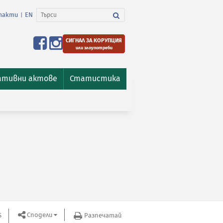
такти
EN
|
СИГНАЛ ЗА КОРУПЦИЯ
или злоупотреби
ативни актове
Статистика
Сподели
S
Разпечатай