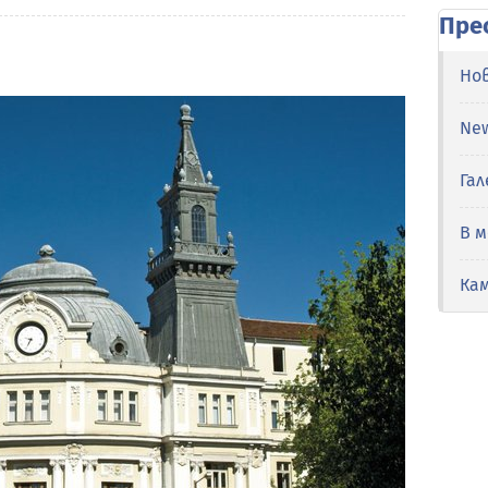
Пре
Но
Ne
Гал
В 
Ка