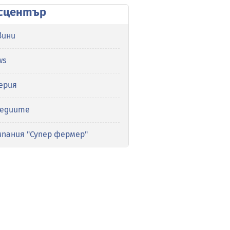
сцентър
вини
ws
ерия
медиите
мпания "Супер фермер"