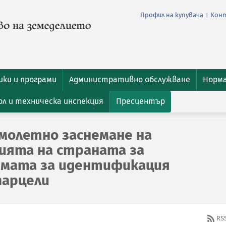
Профил на купувача
Кон
|
ки и програми
Административно обслужване
Норм
л и техническа инспекция
Пресцентър
молетно заснемане на
ията на страната за
емата за идентификация
парцели
RS