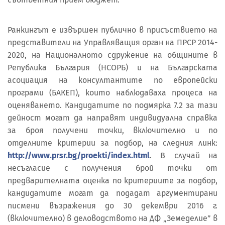
Ранкингът е извършен публично в присъствието на
представители на Управляващия орган на ПРСР 2014-
2020, на Националното сдружение на общините в
Република България (НСОРБ) и на Българската
асоциация на консултантите по европейски
програми (БАКЕП), които наблюдаваха процеса на
оценяването. Кандидатите по подмярка 7.2 за тази
дейност могат да направят индивидуална справка
за броя получени точки, включително и по
отделните критерии за подбор, на следния линк:
http://www.prsr.bg/proekti/index.html
. В случай на
несъгласие с получения брой точки от
предварителната оценка по критериите за подбор,
кандидатите могат да подадат аргументирани
писмени възражения до 30 декември 2016 г.
(включително) в деловодството на ДФ „Земеделие” в