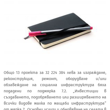
Общо 13 проекта за 32 224 384 лева за изграждане,
реконструкция, ремонт, оборудване и/или
обзавеждане на социална инфраструктура бяха
подадени по подмярка 7.2. „Инвестиции в
създаването, подобряването или разширяването на
всички видове малка по мащаби инфраструктура“
от мярка 7 „Основни услуги и обновяване на селата в