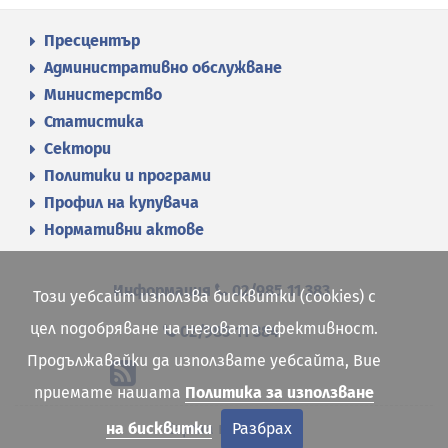
Пресцентър
Административно обслужване
Министерство
Статистика
Сектори
Политики и програми
Профил на купувача
Нормативни актове
Информация
02/985 11 383
Този уебсайт използва бисквитки (cookies) с
цел подобряване на неговата ефективност.
02/985 11 384
Продължавайки да използвате уебсайта, Вие
приемате нашата
Политика за използване
Карта на сайта
на бисквитки
Разбрах