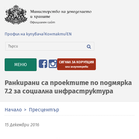
Профил на купувача
|
Контакти
|
EN
СИГНАЛ ЗА КОРУПЦИЯ
TOGGLE
МЕНЮ
или злоупотреби
NAVIGATION
Ранкирани са проектите по подмярка
7.2 за социална инфраструктура
Начало
Пресцентър
15 Декември 2016