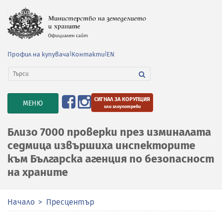
Профил на купувача
|
Контакти
|
EN
СИГНАЛ ЗА КОРУПЦИЯ
TOGGLE
МЕНЮ
или злоупотреби
NAVIGATION
Близо 7000 проверки през изминалата
седмица извършиха инспекторите
към Българска агенция по безопасност
на храните
Начало
Пресцентър