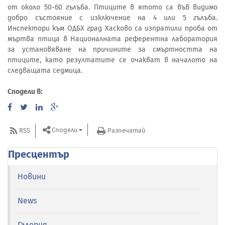
от около 50-60 гълъба. Птиците в ятото са във видимо
добро състояние с изключение на 4 или 5 гълъба.
Инспектори към ОДБХ град Хасково са изпратили проба от
мъртва птица в Националната референтна лаборатория
за установяване на причините за смъртността на
птиците, като резултатите се очакват в началото на
следващата седмица.
Сподели в:
Сподели
RSS
Разпечатай
Пресцентър
Новини
News
Галерия