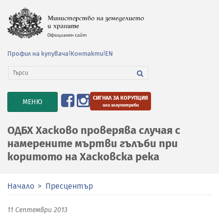
Профил на купувача
|
Контакти
|
EN
СИГНАЛ ЗА КОРУПЦИЯ
TOGGLE
МЕНЮ
или злоупотреби
NAVIGATION
ОДБХ Хасково проверява случая с
намерените мъртви гълъби при
коритото на Хасковска река
Начало
Пресцентър
11 Септември 2013