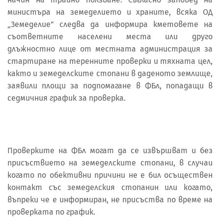
министъра на земеделието и храните, всяка ОД
„Земеделие” следва да информира кметовете на
съответните населени места или друго
длъжностно лице от местната администрация за
стартиране на теренните проверки и тяхната цел,
както и земеделските стопани в даденото землище,
заявили площи за подпомагане в ФБл, попадащи в
седмичния график за проверка.
Проверките на ФБл могат да се извършват и без
присъствието на земеделските стопани, в случаи
когато по обективни причини не е бил осъществен
контакт със земеделския стопанин или когато,
въпреки че е информиран, не присъства по време на
проверката по график.