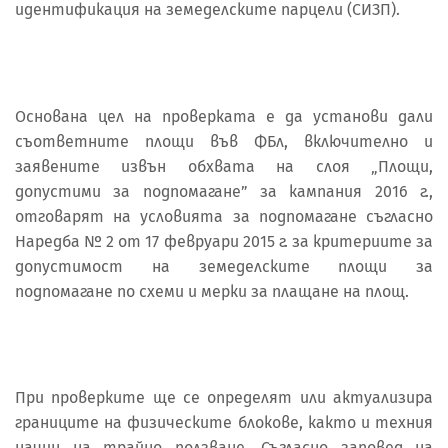
идентификация на земеделските парцели (СИЗП).
Основана цел на проверката е да установи дали
съответните площи във ФБл, включително и
заявените извън обхвата на слоя „Площи,
допустими за подпомагане” за кампания 2016 г.,
отговарят на условията за подпомагане съгласно
Наредба № 2 от 17 февруари 2015 г. за критериите за
допустимост на земеделските площи за
подпомагане по схеми и мерки за плащане на площ.
При проверките ще се определят или актуализира
границите на физическите блокове, както и техния
начин на трайно ползване. Съгласно заповед на