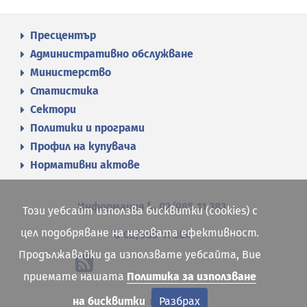
Пресцентър
Административно обслужване
Министерство
Статистика
Сектори
Политики и програми
Профил на купувача
Нормативни актове
Информация
02/985 11 383
Този уебсайт използва бисквитки (cookies) с
цел подобряване на неговата ефективност.
02/985 11 384
Продължавайки да използвате уебсайта, Вие
приемате нашата
Политика за използване
на бисквитки
Разбрах
Карта на сайта