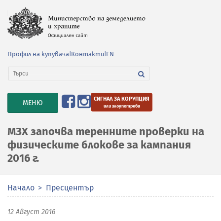
Профил на купувача
|
Контакти
|
EN
СИГНАЛ ЗА КОРУПЦИЯ
TOGGLE
МЕНЮ
или злоупотреби
NAVIGATION
МЗХ започва теренните проверки на
физическите блокове за кампания
2016 г.
Начало
Пресцентър
12 Август 2016