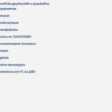
рговски дружества и държавни
едприятия
тория
тикорупция
ртификати
гнали по ЗЗЛПСПОИН
рламентарен контрол
риери
джет
ъжни процедури
отоколи от УС на ДФЗ