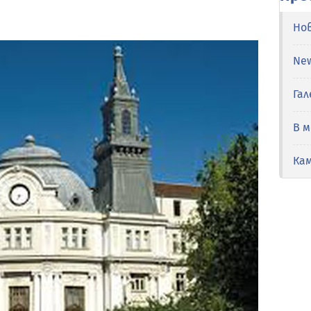
Но
Ne
Гал
В 
Ка