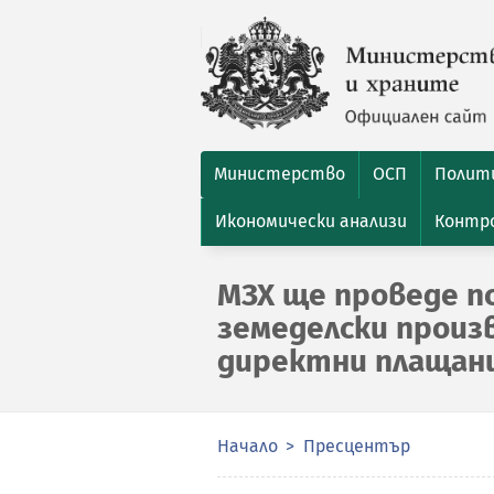
Министерство
ОСП
Полити
Икономически анализи
Контро
МЗХ ще проведе п
земеделски произ
директни плащани
Начало
Пресцентър