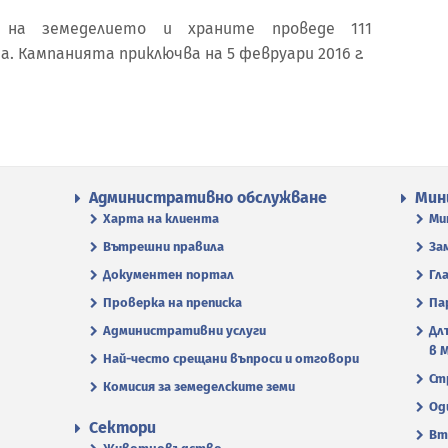
на земеделието и храните проведе 111
. Кампанията приключва на 5 февруари 2016 г.
Административно обслужване
Мин
Харта на клиента
Ми
Вътрешни правила
За
Документен портал
Гл
Проверка на преписка
Па
Административни услуги
Дл
в 
Най-често срещани въпроси и отговори
Ст
Комисия за земеделските земи
Од
Сектори
Вт