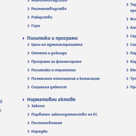
Животновъдство
Тъ
Растениевъдство
пр
Рибарство
Ис
Гори
Ан
Се
Политики и програми
Цели на администрацията
Си
Отчети и доклади
Па
Програми за финансиране
Ка
Политики и стратегии
Бю
Поземлени отношения и комасация
Тр
Социална дейност
Пр
Нормативни актове
П)
Закони
.
Първично законодателство на ЕС
Постановления
Наредби