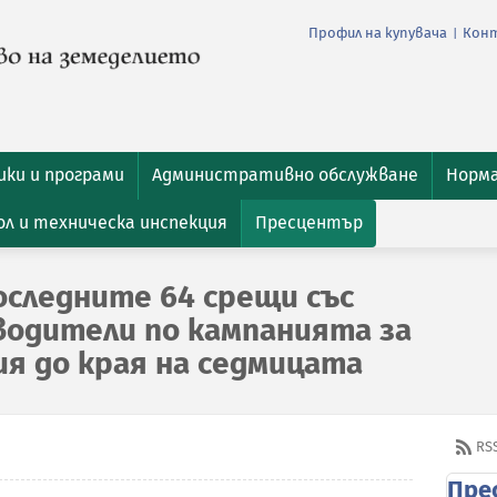
Профил на купувача
Кон
|
ки и програми
Административно обслужване
Норм
л и техническа инспекция
Пресцентър
оследните 64 срещи със
водители по кампанията за
я до края на седмицата
RS
Пре