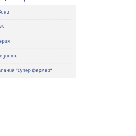
вини
ws
ерия
медиите
мпания "Супер фермер"