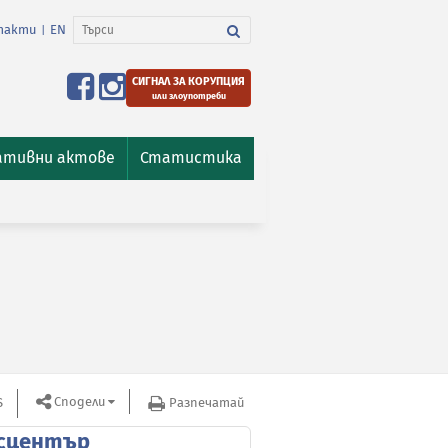
такти
EN
|
СИГНАЛ ЗА КОРУПЦИЯ
или злоупотреби
ативни актове
Статистика
Сподели
S
Разпечатай
сцентър