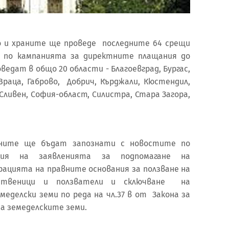
 и храните ще проведе последните 64 срещи
и по кампанията за директните плащания до
ведат в общо 20 области - Благоевград, Бургас,
 Враца, Габрово, Добрич, Кърджали, Кюстендил,
 Сливен, София-област, Силистра, Стара Загора,
ните ще бъдат запознати с новостите по
ция на заявленията за подпомагане на
рацията на правните основания за ползване на
ственици и ползватели и сключване на
меделски земи по реда на чл.37 в от Закона за
а земеделските земи.