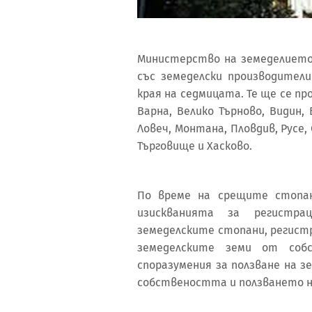
Министерство на земеделието
със земеделски производител
края на седмицата. Те ще се про
Варна, Велико Търново, Видин,
Ловеч, Монтана, Пловдив, Русе,
Търговище и Хасково.
По време на срещите стопа
изискванията за регистра
земеделските стопани, регист
земеделските земи от соб
споразумения за ползване на зе
собствеността и ползването н