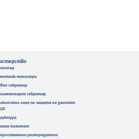
истерство
нистър
местник-министри
авен секретар
рламентарен секретар
ъжностно лице по защита на данните
МЗХ
руктура
итен комитет
оростепенни разпоредители