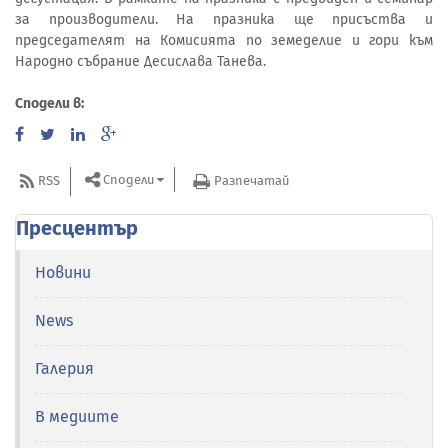
за производители. На празника ще присъства и
председателят на Комисията по земеделие и гори към
Народно събрание Десислава Танева.
Сподели в:
Сподели
RSS
Разпечатай
Пресцентър
Новини
News
Галерия
В медиите