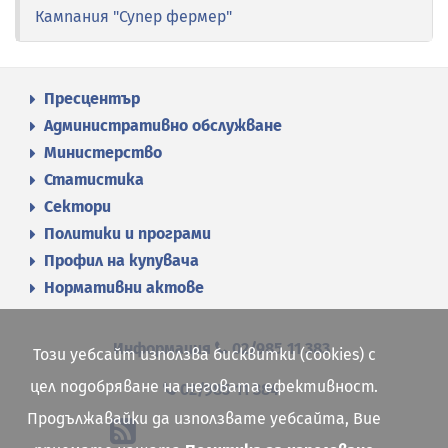
Кампания "Супер фермер"
Пресцентър
Административно обслужване
Министерство
Статистика
Сектори
Политики и програми
Профил на купувача
Нормативни актове
Информация
02/985 11 383
Този уебсайт използва бисквитки (cookies) с
цел подобряване на неговата ефективност.
02/985 11 384
Продължавайки да използвате уебсайта, Вие