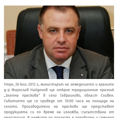
Утре, 26 юли 2012 г., министърът на земеделието и храните
д-р Мирослав Найденов ще открие традиционния празник
„Златна праскова” в село Гавраилово, област Сливен.
Събитието ще се проведе от 10:00 часа на площада на
селото. Производители на праскови ще представят
продукцията си по време на изложба, съпътствана от
дегустация. В рамките на празника е предвиден и семинар