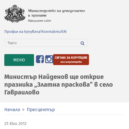
Профил на купувача
|
Контакти
|
EN
СИГНАЛ ЗА КОРУПЦИЯ
TOGGLE
МЕНЮ
или злоупотреби
NAVIGATION
Министър Найденов ще открие
празника „Златна праскова” в село
Гавраилово
Начало
Пресцентър
25 Юли 2012