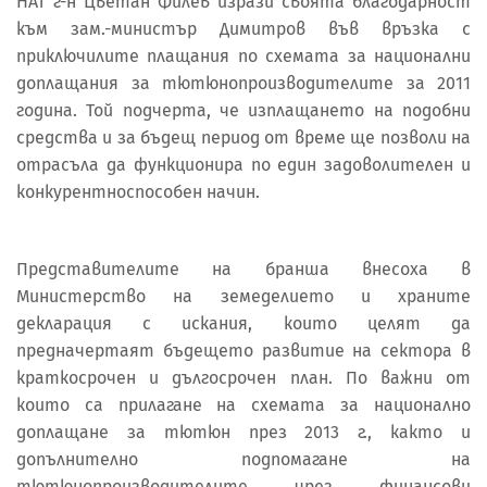
НАТ г-н Цветан Филев изрази своята благодарност
към зам.-министър Димитров във връзка с
приключилите плащания по схемата за национални
доплащания за тютюнопроизводителите за 2011
година. Той подчерта, че изплащането на подобни
средства и за бъдещ период от време ще позволи на
отрасъла да функционира по един задоволителен и
конкурентноспособен начин.
Представителите на бранша внесоха в
Министерство на земеделието и храните
декларация с искания, които целят да
предначертаят бъдещето развитие на сектора в
краткосрочен и дългосрочен план. По важни от
които са прилагане на схемата за национално
доплащане за тютюн през 2013 г., както и
допълнително подпомагане на
тютюнопроизводителите чрез финансови