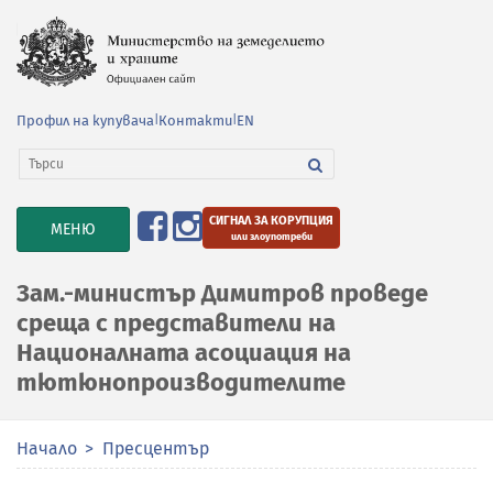
Профил на купувача
|
Контакти
|
EN
СИГНАЛ ЗА КОРУПЦИЯ
TOGGLE
МЕНЮ
или злоупотреби
NAVIGATION
Зам.-министър Димитров проведе
среща с представители на
Националната асоциация на
тютюнопроизводителите
Начало
Пресцентър