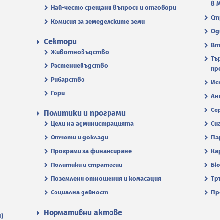
в 
Най-често срещани въпроси и отговори
Ст
Комисия за земеделските земи
Од
Сектори
Вт
Животновъдство
Тъ
Растениевъдство
пр
Рибарство
Ис
Гори
Ан
Се
Политики и програми
Цели на администрацията
Си
Отчети и доклади
Па
Програми за финансиране
Ка
Политики и стратегии
Бю
Поземлени отношения и комасация
Тр
Социална дейност
Пр
Нормативни актове
П)