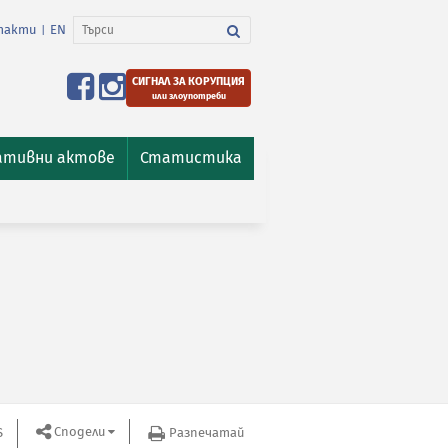
такти
EN
|
СИГНАЛ ЗА КОРУПЦИЯ
или злоупотреби
ативни актове
Статистика
Сподели
S
Разпечатай