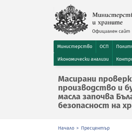
Министерство
ОСП
Полити
Икономически анализи
Контро
Масирани проверк
производство и б
масла започва Бъл
безопасност на х
Начало
Пресцентър