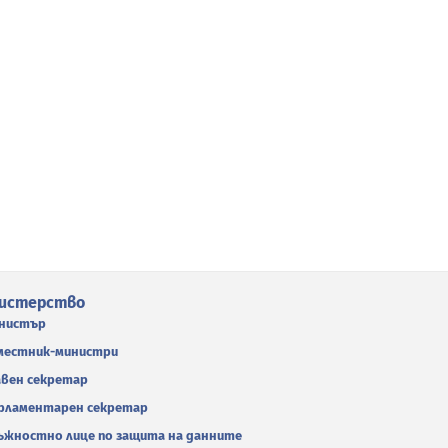
истерство
нистър
местник-министри
авен секретар
рламентарен секретар
ъжностно лице по защита на данните