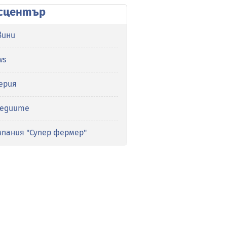
сцентър
вини
ws
ерия
медиите
мпания "Супер фермер"