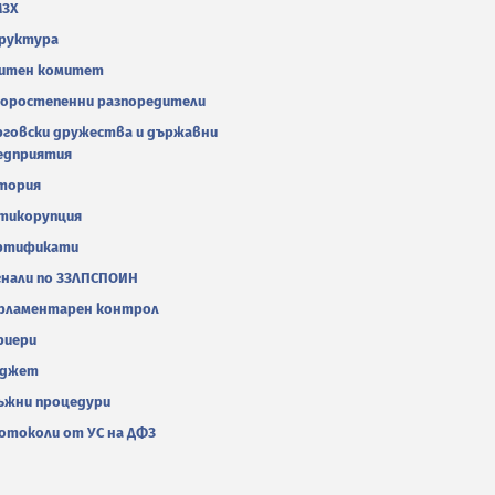
МЗХ
руктура
итен комитет
оростепенни разпоредители
рговски дружества и държавни
едприятия
тория
тикорупция
ртификати
гнали по ЗЗЛПСПОИН
рламентарен контрол
риери
джет
ъжни процедури
отоколи от УС на ДФЗ