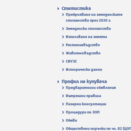
Статистика
Преброяване на земеделските
стопанства през 2020 г.
Земеделски стопанства
Използване на земята
Растениевъдство
Животновъдство
СИУЗС
Исторически данни
Профил на купувача
Предварителни обявления
Вътрешни правила
Пазарни консултации
Процедури по ЗОП
Обяви
Обществени поръчки по чл. 82 (ЦО