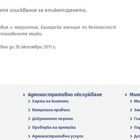
те изисквания за етикетирането.
ия и нарушения, Българска агенция по безопасност
становените мерки.
о до 26 октомври 2011 г.
Административно обслужване
Мин
Харта на клиента
Ми
Вътрешни правила
За
Документен портал
Гл
Проверка на преписка
Па
Административни услуги
Дл