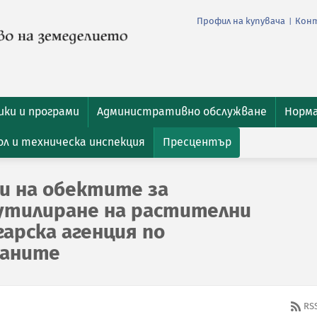
Профил на купувача
Кон
|
ки и програми
Административно обслужване
Норм
л и техническа инспекция
Пресцентър
и на обектите за
утилиране на растителни
гарска агенция по
раните
RS