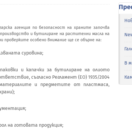
Пре
Но
лгарска агенция по безопасност на храните започва
 производство и бутилиране на растителни масла на
Ne
и проверките особено внимание ще се обърне на:
Гал
лзваната суровина;
В 
паковки и капачки за бутилиране на олиото
ъответствие, съгласно Регламент (ЕО) 1935/2004
Ка
 материалите и предметите от пластмаса,
храни);
кументация;
рол на готовата продукция;