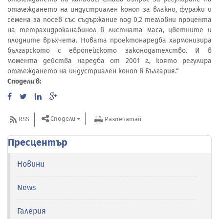
отглеждането на индустриален коноп за влакно, фуражи и
семена за посев със съдържание под 0,2 тегловни процента
на тетрахидроканабинол в листната маса, цветните и
плодните връхчета. Новата проектонаредба хармонизира
българското с европейското законодателство. И в
момента действа наредба от 2001 г., която регулира
отглеждането на индустриален коноп в България.“
Сподели в:
Сподели
RSS
Разпечатай
Пресцентър
Новини
News
Галерия