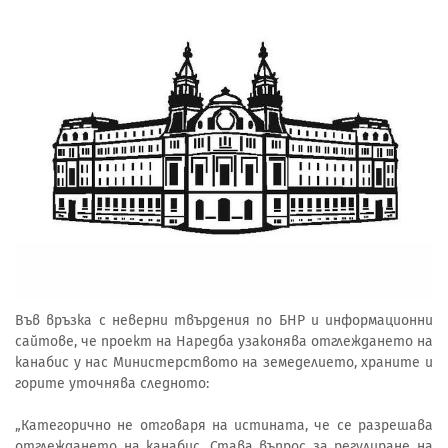
Във връзка с неверни твърдения по БНР и информационни
сайтове, че проект на Наредба узаконява отглеждането на
канабис у нас Министерството на земеделието, храните и
горите уточнява следното:
„Категорично не отговаря на истината, че се разрешава
отглеждането на канабис. Става въпрос за регулиране на