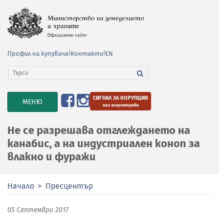
Профил на купувача
|
Контакти
|
EN
СИГНАЛ ЗА КОРУПЦИЯ
TOGGLE
МЕНЮ
или злоупотреби
NAVIGATION
Не се разрешава отглеждането на
канабис, а на индустриален коноп за
влакно и фуражи
Начало
Пресцентър
05 Септември 2017