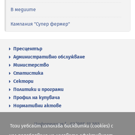
В медиите
Кампания "Супер фермер"
Пресцентър
Административно обслужване
Министерство
Статистика
Сектори
Политики и програми
Профил на купувача
Нормативни актове
Информация
02/985 11 383
Този уебсайт използва бисквитки (cookies) с