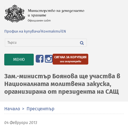
Профил на купувача
|
Контакти
|
EN
СИГНАЛ ЗА КОРУПЦИЯ
TOGGLE
МЕНЮ
или злоупотреби
NAVIGATION
Зам.-министър Боянова ще участва в
Националната молитвена закуска,
организирана от президента на САЩ
Начало
Пресцентър
04 Февруари 2013