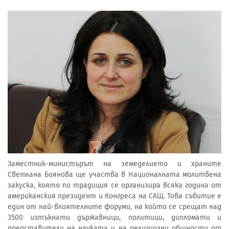
Заместник-министърът на земеделието и храните
Светлана Боянова ще участва в Националната молитвена
закуска, която по традиция се организира всяка година от
американския президент и Конгреса на САЩ. Това събитие е
един от най-влиятелните форуми, на който се срещат над
3500 изтъкнати държавници, политици, дипломати и
представители на науката и на религиозни общности от