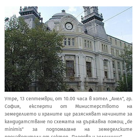
Утре, 13 септември, от 10.00 часа в хотел „Анел”, гр.
София, експерти от Министерството на
земеделието и храните ще разясняват начините за
кандидатстване по схемата на държавна помощ „de
minimis” за подпомагане на земеделските
производители от сектор „Плодове и зеленчуци”.