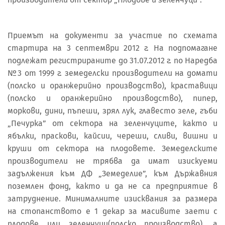
Приемът на документи за участие по схемата
стартира на 3 септември 2012 г. На подпомагане
подлежат регистрираните до 31.07.2012 г. по Наредба
№3 от 1999 г. земеделски производители на домати
(полско и оранжерийно производство), краставици
(полско и оранжерийно производство), пипер,
моркови, дини, пъпеши, зрял лук, главесто зеле, гъби
„Печурка” от сектора на зеленчуците, както и
ябълки, праскови, кайсии, череши, сливи, вишни и
круши от сектора на плодовете. Земеделските
производители не трябва да имат изискуеми
задължения към ДФ „Земеделие”, към Държавния
поземлен фонд, както и да не са предприятие в
затруднение. Минималните изисквания за размера
на стопанството е 1 декар за масивите заети с
плодове или зеленчуци(полско производство), а