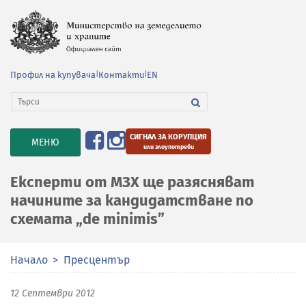
Профил на купувача
|
Контакти
|
EN
СИГНАЛ ЗА КОРУПЦИЯ
TOGGLE
МЕНЮ
или злоупотреби
NAVIGATION
Експерти от МЗХ ще разясняват
начините за кандидатстване по
схемата „de minimis”
Начало
Пресцентър
12 Септември 2012