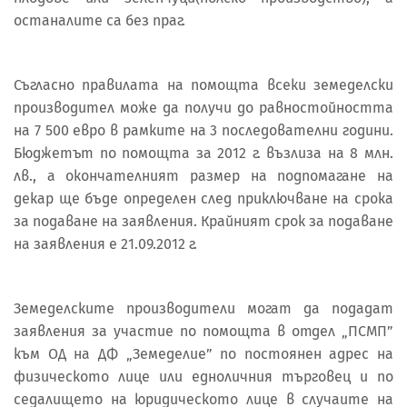
останалите са без праг.
Съгласно правилата на помощта всеки земеделски
производител може да получи до равностойността
на 7 500 евро в рамките на 3 последователни години.
Бюджетът по помощта за 2012 г. възлиза на 8 млн.
лв., а окончателният размер на подпомагане на
декар ще бъде определен след приключване на срока
за подаване на заявления. Крайният срок за подаване
на заявления е 21.09.2012 г.
Земеделските производители могат да подадат
заявления за участие по помощта в отдел „ПСМП”
към ОД на ДФ „Земеделие” по постоянен адрес на
физическото лице или едноличния търговец и по
седалището на юридическото лице в случаите на