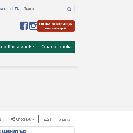
такти
EN
|
СИГНАЛ ЗА КОРУПЦИЯ
или злоупотреби
ативни актове
Статистика
Сподели
S
Разпечатай
сцентър