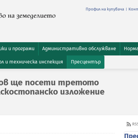
Профил на купувача
Кон
|
ки и програми
Административно обслужване
Норм
л и техническа инспекция
Пресцентър
ов ще посети третото
скостопанско изложение
RS
Пре