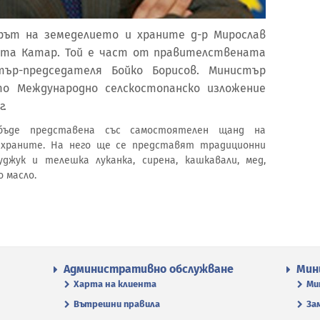
ърът на земеделието и храните д-р Мирослав
ата Катар. Той е част от правителствената
тър-председателя Бойко Борисов. Министър
 Международно селскостопанско изложение
г.
бъде представена със самостоятелен щанд на
храните. На него ще се представят традиционни
джук и телешка луканка, сирена, кашкавали, мед,
 масло.
Административно обслужване
Мин
Харта на клиента
Ми
Вътрешни правила
За