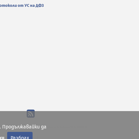
отоколи от УС на ДФЗ
. Продължавайки да
ки
Разбрах