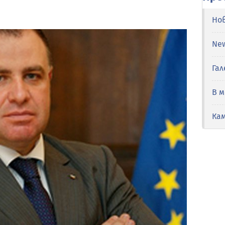
Но
Ne
Гал
В 
Ка