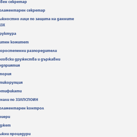
авен секретар
рламентарен секретар
ъжностно лице по защита на данните
МЗХ
руктура
итен комитет
оростепенни разпоредители
рговски дружества и държавни
едприятия
тория
тикорупция
ртификати
гнали по ЗЗЛПСПОИН
рламентарен контрол
риери
джет
ъжни процедури