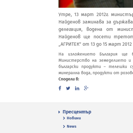
Утре, 13 март 2012г. минист
Найденов заминава за държав
делегация, водена от минис
Найденов ще посети третото
„АГРИТЕК” от 13 до 15 март 2012 
На изложението България ще 
Министерство на земеделието и 
български продукти – телешки су
минерална вода, продукти от розово
Сподели в:
Пресцентър
Новини
News