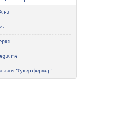
вини
ws
ерия
медиите
мпания "Супер фермер"