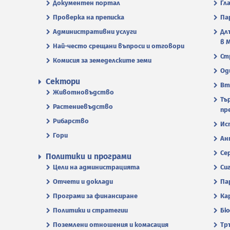
Документен портал
Гл
Проверка на преписка
Па
Административни услуги
Дл
в 
Най-често срещани въпроси и отговори
Ст
Комисия за земеделските земи
Од
Сектори
Вт
Животновъдство
Тъ
Растениевъдство
пр
Рибарство
Ис
Гори
Ан
Се
Политики и програми
Цели на администрацията
Си
Отчети и доклади
Па
Програми за финансиране
Ка
Политики и стратегии
Бю
Поземлени отношения и комасация
Тр