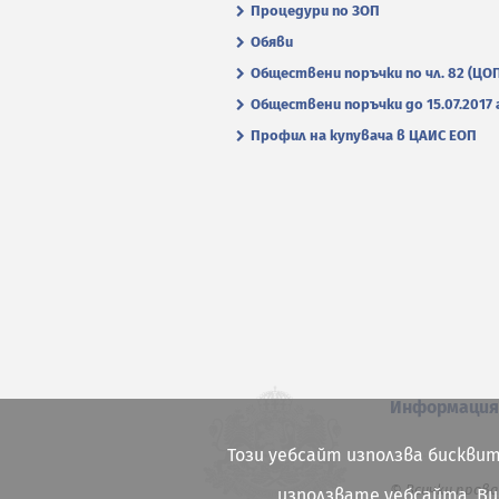
Процедури по ЗОП
Обяви
Обществени поръчки по чл. 82 (ЦО
Обществени поръчки до 15.07.2017 г
Профил на купувача в ЦАИС ЕОП
Информаци
Този уебсайт използва бисквит
© Всички права
използвате уебсайта, В