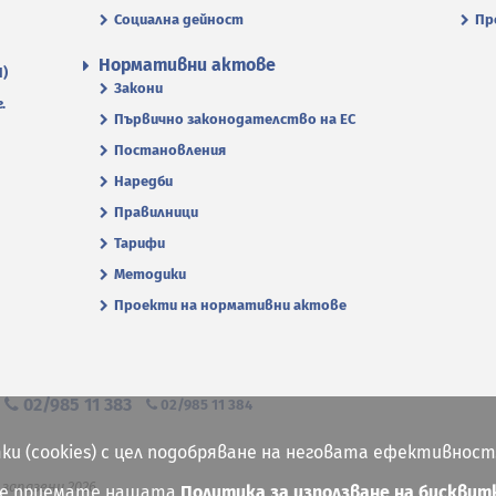
Социална дейност
Пр
Нормативни актове
П)
Закони
.
Първично законодателство на ЕС
Постановления
Наредби
Правилници
Тарифи
Методики
Проекти на нормативни актове
я
02/985 11 383
02/985 11 384
ки (cookies) с цел подобряване на неговата ефективност
 запазени 2026
ие приемате нашата
Политика за използване на бисквит