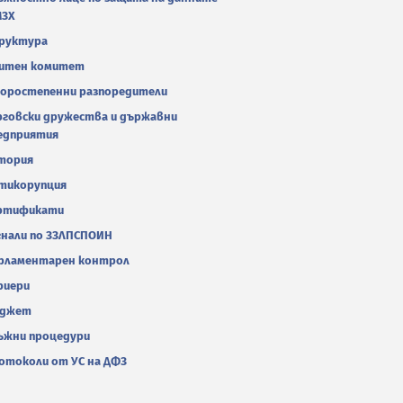
МЗХ
руктура
итен комитет
оростепенни разпоредители
рговски дружества и държавни
едприятия
тория
тикорупция
ртификати
гнали по ЗЗЛПСПОИН
рламентарен контрол
риери
джет
ъжни процедури
отоколи от УС на ДФЗ