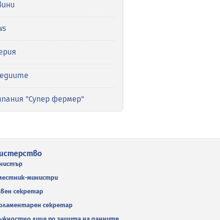
вини
ws
ерия
медиите
мпания "Супер фермер"
истерство
нистър
местник-министри
авен секретар
рламентарен секретар
ъжностно лице по защита на данните