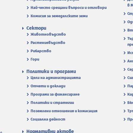
в 
Най-често срещани въпроси и отговори
Ст
Комисия за земеделските земи
Од
Сектори
Вт
Животновъдство
Тъ
Растениевъдство
пр
Рибарство
Ис
Гори
Ан
Се
Политики и програми
Цели на администрацията
Си
Отчети и доклади
Па
Програми за финансиране
Ка
Политики и стратегии
Бю
Поземлени отношения и комасация
Тр
Социална дейност
Пр
Нормативни актове