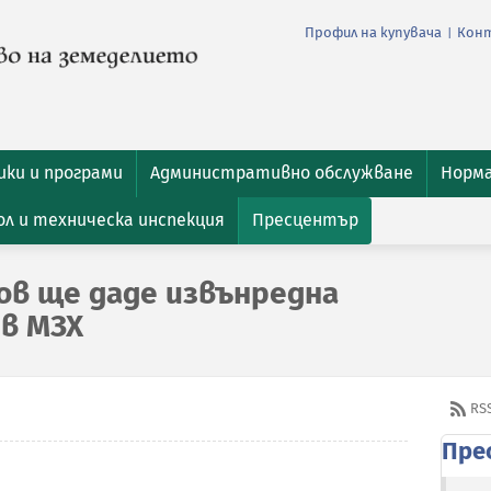
Профил на купувача
Кон
|
ки и програми
Административно обслужване
Норм
л и техническа инспекция
Пресцентър
в ще даде извънредна
в МЗХ
RS
Пре