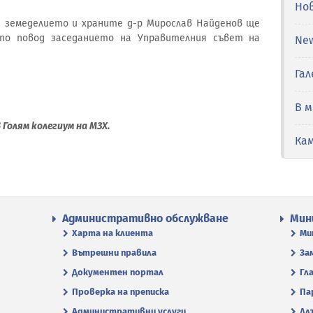
Но
на земеделието и храните д-р Мирослав Найденов ще
 по повод заседанието на Управителния съвет на
Ne
Гал
В 
 Голям колегиум на МЗХ.
Ка
Административно обслужване
Мин
Харта на клиента
Ми
Вътрешни правила
За
Документен портал
Гл
Проверка на преписка
Па
Административни услуги
Дл