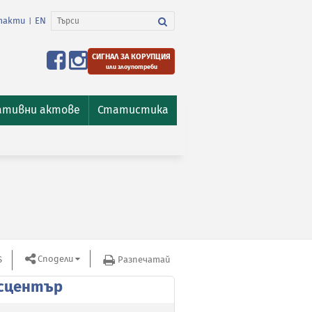
такти
EN
|
СИГНАЛ ЗА КОРУПЦИЯ
или злоупотреби
ативни актове
Статистика
Сподели
S
Разпечатай
сцентър